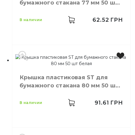
бумажного стакана 77 мм 50 шт
Материал
Пластик
черная
Тип
С отверстием
62.52
ГРН
в наличии
Производитель
Украина
Цвет
Черный
Крышка пластиковая ST для
Размер
D=77 мм
бумажного стакана 80 мм 50 шт
Количество в упаковке
50,
шт.
белая
Материал
Пластик
91.61
ГРН
в наличии