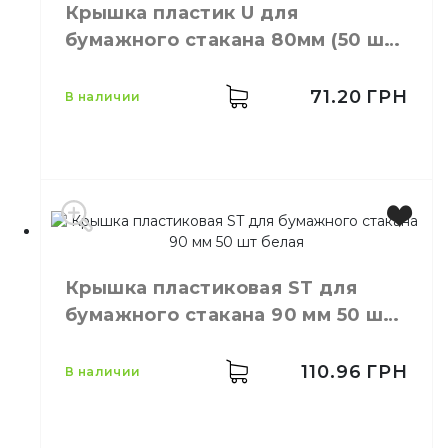
Размер
79
Крышка пластик U для
Количество
50,
шт.
бумажного стакана 80мм (50 шт)
в упаковке
белая
Количество
50,
шт.
в ящике
71.20
ГРН
в наличии
Крышки пластиковые для
Назначение
одноразовых стаканов
Материал
Пластик
Цвет
Белый
Размер
80
Крышка пластиковая ST для
Количество
50,
шт.
бумажного стакана 90 мм 50 шт
в упаковке
белая
Количество
50,
шт.
в ящике
110.96
ГРН
в наличии
Крышки пластиковые для
Назначение
одноразовых стаканов
Материал
Пластик