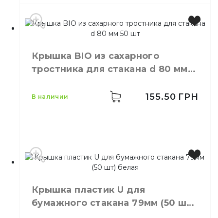
Производитель
Украина
Цвет
Белый
Крышка BIO из сахарного
Размер
D=90 мм
тростника для стакана d 80 мм
Количество в упаковке
50,
шт.
50 шт
Материал
Пластик
155.50
ГРН
в наличии
Производитель
Китай
Цвет
Белый
Крышка пластик U для
Размер
D=80 мм
бумажного стакана 79мм (50 шт)
Количество в
50,
шт.
белая
упаковке