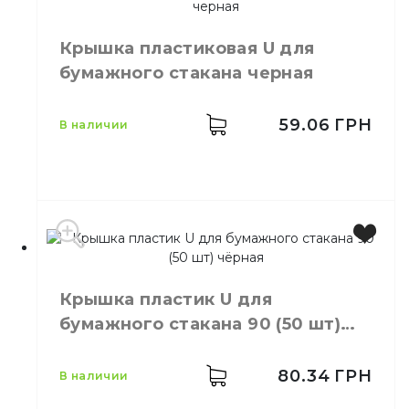
Производитель
Китай
Цвет
Белый
Крышка пластиковая U для
Размер
D=90 мм
бумажного стакана черная
Количество в
50,
шт.
упаковке
Сахарный
59.06
ГРН
в наличии
Материал
тростник
Крышка пластик U для
бумажного стакана 90 (50 шт)
чёрная
80.34
ГРН
в наличии