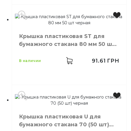
Цвет
Белый
Размер
75
Крышка пластиковая ST для
Количество
50,
шт.
бумажного стакана 80 мм 50 шт
в упаковке
черная
Количество
60,
шт.
в ящике
91.61
ГРН
в наличии
Крышки пластиковые для
Назначение
одноразовых стаканов
Материал
Пластик
Производитель
Украина
Цвет
Черный
Крышка пластиковая U для
Размер
D=80 мм
бумажного стакана 70 (50 шт)
Количество в упаковке
50,
шт.