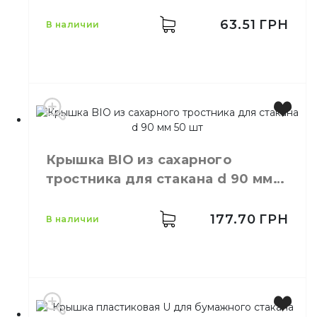
черная
Материал
Пластик
63.51
ГРН
в наличии
Цвет
Черный
Размер
70
Крышка BIO из сахарного
Количество в упаковке
50,
шт.
тростника для стакана d 90 мм
Материал
Пластик
50 шт
177.70
ГРН
в наличии