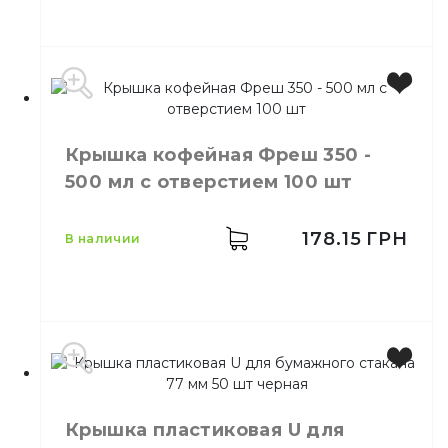
Цвет
Черный
Размер
90
Крышка кофейная Фреш 350 -
Количество
50,
шт.
500 мл с отверстием 100 шт
в упаковке
Количество
40,
шт.
в ящике
178.15
ГРН
в наличии
Крышки пластиковые для
Назначение
одноразовых стаканов
Материал
Пластик
Производитель
Украина
Цвет
Прозрачный
Крышка пластиковая U для
Количество в упаковке
100,
шт.