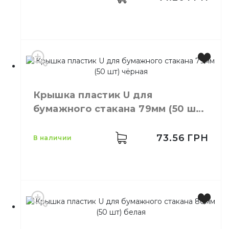
Цвет
Черный
Крышка пластик U для
Размер
80
бумажного стакана 79мм (50 шт)
Количество
50,
шт.
чёрная
в упаковке
Количество
73.56
ГРН
в наличии
50,
шт.
в ящике
Крышки пластиковые для
Назначение
одноразовых стаканов
Материал
Пластик
Цвет
Черный