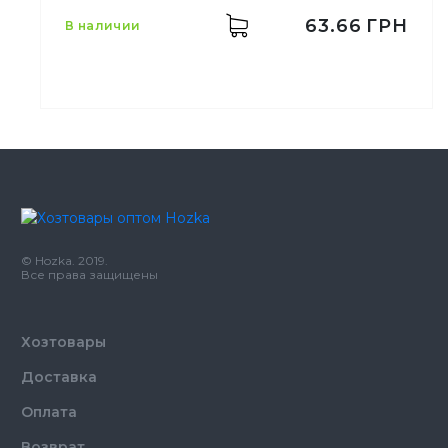
Сахарный
63.66
ГРН
в наличии
Материал
тростник
Цвет
Белый
Размер
79
Количество
50,
шт.
© Hozka. 2019.
в упаковке
Все права защищены
Количество
50,
шт.
в ящике
Крышки пластиковые для
Хозтовары
Назначение
одноразовых стаканов
Доставка
Материал
Пластик
Оплата
Возврат