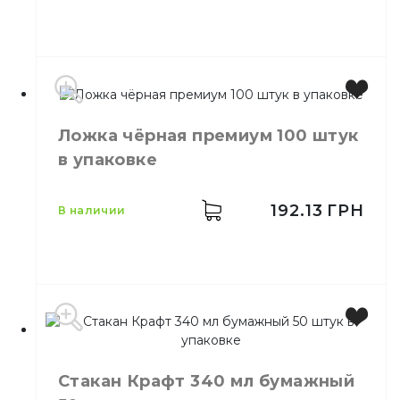
Стакан Крафт 250 мл
Назначение
бумажный 50 шт/уп
Материал
Бумажный
Емкость
340 мл
Ложка чёрная премиум 100 штук
Цвет
Цветной
в упаковке
Количество в
50,
шт.
упаковке
Количество в
192.13
ГРН
40,
шт.
в наличии
ящике
Стакан одноразовый
Назначение
бумажный
Материал
Бумажный
Цвет
Черный
Количество в упаковке
100,
шт.
Стакан Крафт 340 мл бумажный
Количество в ящике
32,
шт.