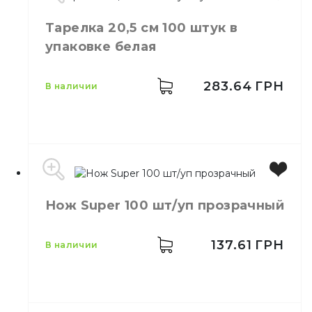
Емкость
340 мл
Тарелка 20,5 см 100 штук в
Цвет
Белый
упаковке белая
Количество в
50,
шт.
упаковке
Количество в
283.64
ГРН
40,
шт.
в наличии
ящике
Стакан одноразовый
Назначение
бумажный
Материал
Бумажный
Цвет
Белый
Нож Super 100 шт/уп прозрачный
Размер
20,5 см
Количество в упаковке
100,
шт.
Количество в ящике
20,
шт.
137.61
ГРН
в наличии
Материал
Пластик