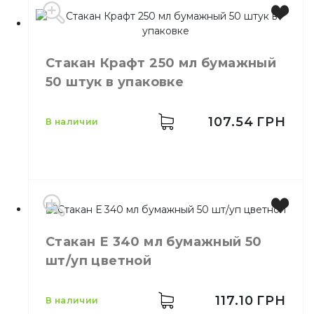
Производитель
Украина
Цвет
Черный
Стакан Крафт 250 мл бумажный
Количество в упаковке
100,
шт.
50 штук в упаковке
Материал
Пластик
107.54
ГРН
в наличии
Емкость
250 мл
Стакан Е 340 мл бумажный 50
Цвет
Коричневый
шт/уп цветной
Количество в
50,
шт.
упаковке
Количество в
117.10
ГРН
48,
шт.
в наличии
ящике