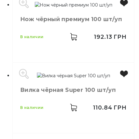
Размер
20 см
Нож чёрный премиум 100 шт/уп
Количество в упаковке
100,
шт.
Материал
Бамбук
192.13
ГРН
в наличии
Производитель
Украина
Вилка чёрная Super 100 шт/уп
Цвет
Черный
Количество в упаковке
100,
шт.
Количество в ящике
32,
шт.
110.84
ГРН
в наличии
Материал
Пластик