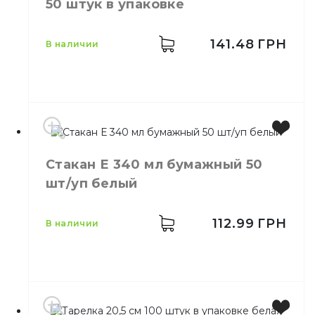
50 штук в упаковке
Материал
Пластик
141.48
ГРН
в наличии
Емкость
340 мл
Стакан Е 340 мл бумажный 50
Цвет
Коричневый
шт/уп белый
Количество в
50,
шт.
упаковке
Количество в
112.99
ГРН
40,
шт.
в наличии
ящике
Стакан Крафт 340 мл
Назначение
бумажный 50 шт/уп
Материал
Бумажный