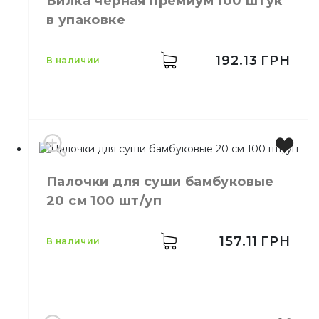
Вилка чёрная премиум 100 штук
Размер
160 мм
в упаковке
Количество в упаковке
100,
шт.
Материал
Дерево
192.13
ГРН
в наличии
Производитель
Украина
Палочки для суши бамбуковые
Цвет
Черный
20 см 100 шт/уп
Количество в упаковке
100,
шт.
Количество в ящике
32,
шт.
Материал
Пластик
157.11
ГРН
в наличии