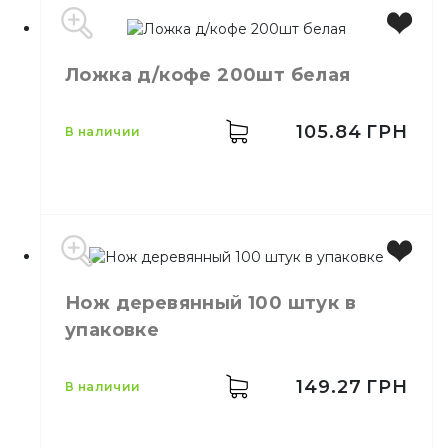
Цвет
Прозрачный
Ложка д/кофе 200шт белая
Количество в упаковке
100,
шт.
Количество в ящике
30,
шт.
Материал
Пластик
105.84
ГРН
в наличии
Цвет
Белый
Нож деревянный 100 штук в
Количество в упаковке
200,
шт.
упаковке
Количество в ящике
25,
шт.
Материал
Пластик
149.27
ГРН
в наличии