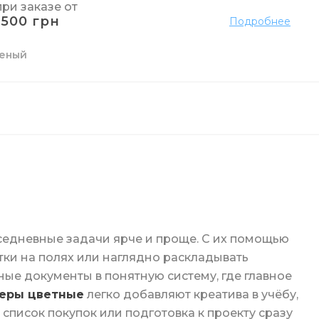
при заказе от
1500 грн
Подробнее
еный
о
елья
и труб
мажных полотенец
я
рчения
е
к и жидкие
 пола
ы
га
и
зовые
седневные задачи ярче и проще. С их помощью
тки на полях или наглядно раскладывать
е документы в понятную систему, где главное
и унитаза
ги
еры цветные
легко добавляют креатива в учёбу,
список покупок или подготовка к проекту сразу