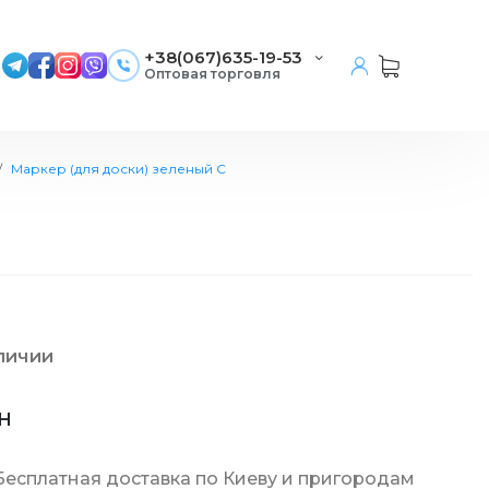
+38(067)635-19-53
Оптовая торговля
Маркер (для доски) зеленый С
вежитель воздуха
ли
 окон
алетной бумаги
иковая и бумажная
тов
тели
ские
й
е
аличии
Н
 воздуха
для посуды
лфеток
ро
ки
ая
ы
тч
ые
янная посуда
Бесплатная доставка по Киеву и пригородам