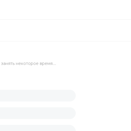
ой
занять некоторое время....
целярский
ых стаканов
ские