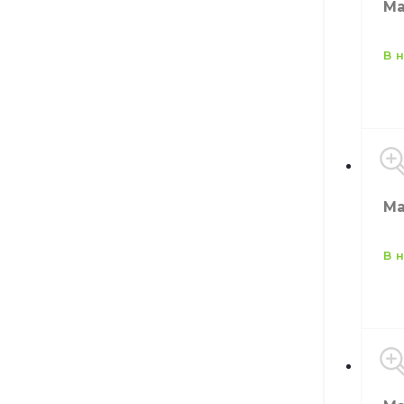
Ма
в
Расходн
Пр
Ма
Цв
Ра
Инструм
в
Пр