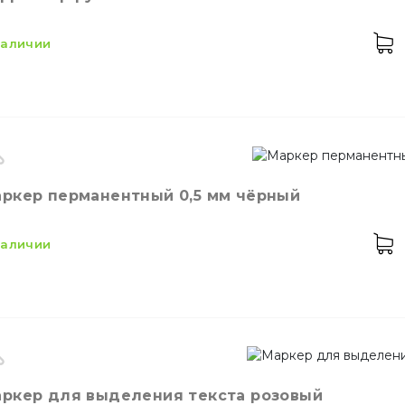
ет
В ассортименте
личество в упаковке
4,
шт.
 наличии
енд
4Office
ркер перманентный 0,5 мм чёрный
кость
7 мл
ет
Белый
 наличии
личество в упаковке
24,
шт.
значение
Корректор
оизводитель
Украина
ркер для выделения текста розовый
енд
Buromax