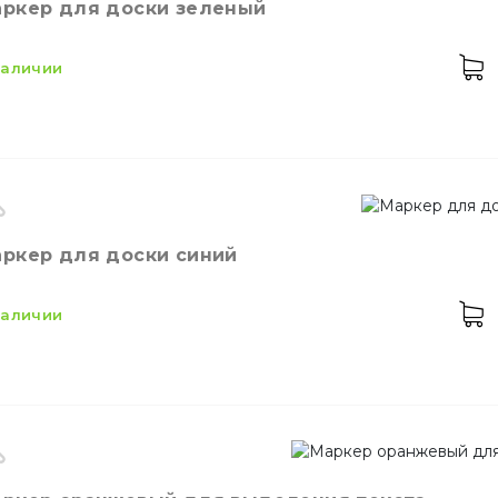
ркер для доски зеленый
 наличии
ики
Батарейки и ЗУ
Контейнеры для ед
оизводитель
Украина
ркер для доски синий
ет
Зеленый
змер
3 мм
енты и приспособления
 наличии
Контейнеры из фол
оизводитель
Украина
Шпажки для шашлы