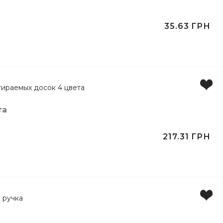
ертов
35.63
ГРН
та
217.31
ГРН