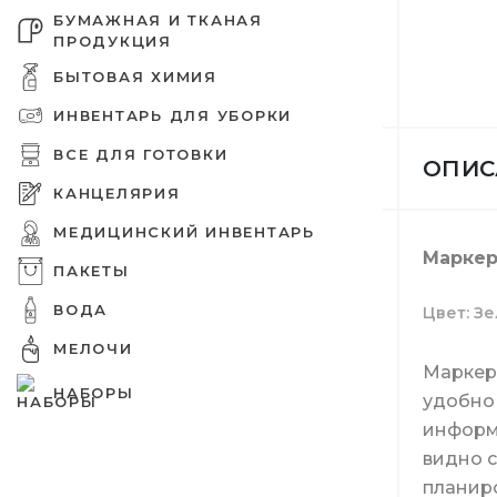
БУМАЖНАЯ И ТКАНАЯ
ПРОДУКЦИЯ
БЫТОВАЯ ХИМИЯ
ИНВЕНТАРЬ ДЛЯ УБОРКИ
Дезинфе
Бумажны
Tork пр
Защитны
Емкости
Оргтехни
Зип пак
Шпажки 
питания
Бахилы
ВСЕ ДЛЯ ГОТОВКИ
ОПИС
КАНЦЕЛЯРИЯ
МЕДИЦИНСКИЙ ИНВЕНТАРЬ
Маркер
ПАКЕТЫ
Шампунь
Вафельн
Освежит
Ершики 
Емкости
Вакуумн
Украшен
ВОДА
Бумага д
Шапочки
Цвет
Зе
МЕЛОЧИ
Маркер
НАБОРЫ
удобно 
информа
Крем для
Туалетна
Средств
Совки
Подложк
Целлофа
Мешалки
видно с
Папки
Медицин
планиро