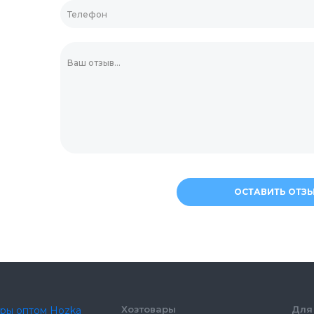
Соломинки
Мешалки для кокт
Украшения для дес
Зубочистки
ОСТАВИТЬ ОТЗ
Хозтовары
Для