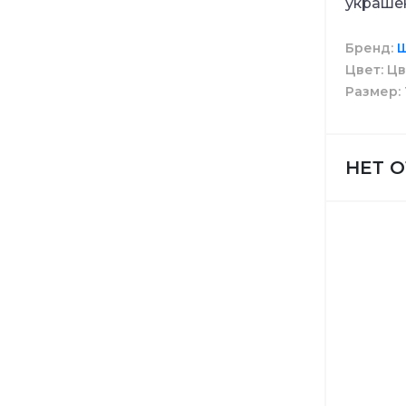
украше
Моющие 
Диспенс
Бренд
Ш
Цвет
Цв
Размер
Средств
Ведра
НЕТ 
Расходн
Инструм