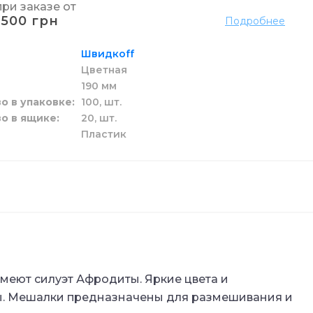
при заказе от
к и жидкие
 пола
ы
га
и
1500 грн
Подробнее
зовые
Швидкоff
и унитаза
ги
Цветная
190 мм
о в упаковке
100,
шт.
о в ящике
20,
шт.
ой
Пластик
целярский
ых стаканов
ские
меют силуэт Афродиты. Яркие цвета и
ты. Мешалки предназначены для размешивания и
канов