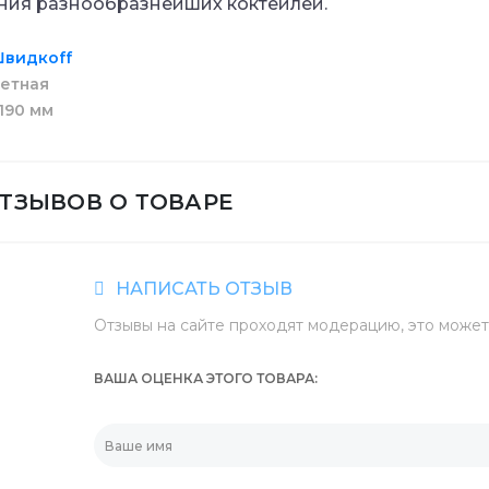
ния разнообразнейших коктейлей.
средства
еры
Штемпельная прод
видкоff
Мешалки для кофе
етная
190 мм
а для дезинфекции
Маркеры и коррек
Пластиковая упако
ОТЗЫВОВ О ТОВАРЕ
ики
Батарейки и ЗУ
Контейнеры для ед
НАПИСАТЬ ОТЗЫВ
енты и приспособления
Отзывы на сайте проходят модерацию, это может 
Контейнеры из фол
ВАША ОЦЕНКА ЭТОГО ТОВАРА
Шпажки для шашлы