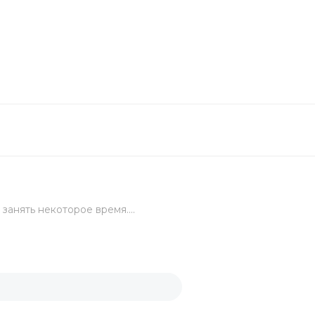
укция
торы
вка
ы
занять некоторое время....
ьги
ка