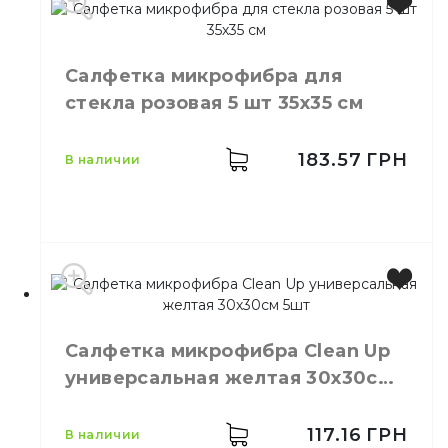
Производитель
Украина
Бренд
Clean Up
Цвет
Зеленый
Салфетка микрофибра для
Размер
30х30 см
стекла розовая 5 шт 35х35 см
Количество в упаковке
5,
шт.
Материал
Микрофибра
Тип
Универсальный
183.57
ГРН
в наличии
Производитель
Украина
Бренд
Clean Up
Салфетка микрофибра Сlean Up
Цвет
Розовый
универсальная желтая 30х30см
Размер
35х35см
5шт
Количество в упаковке
5,
шт.
Назначение
Для стекла
117.16
ГРН
в наличии