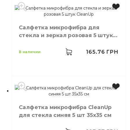
Производитель
Украина
Бренд
ProfitPro
Цвет
Черный
Салфетка микрофибра для
Количество в
5,
шт.
упаковке
стекла и зеркал розовая 5 штук
Назначение
Кухонная
CleanUp
Пенополиуретан,
Материал
165.76
ГРН
в наличии
Абразивная фибра
Тип
Крупнопористая
Производитель
Украина
Салфетка микрофибра CleanUp
Бренд
Clean Up
для стекла синяя 5 шт 35х35 см
Цвет
Розовый
Размер
30х30 см