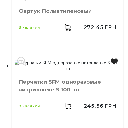
Фартук Полиэтиленовый
272.45
ГРН
в наличии
Цвет
Прозрачный
Размер
85*115 см
Перчатки SFM одноразовые
Количество в упаковке
100,
шт.
нитриловые S 100 шт
Количество в ящике
10,
шт.
Материал
Полиэтилен
245.56
ГРН
в наличии