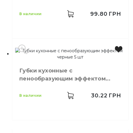
99.80
ГРН
в наличии
Производитель
Украина
Бренд
Clean Up
Губки кухонные с
Цвет
Жёлтый
пенообразующим эффектом
Размер
15,5х15,5 см
черные 5 шт
Количество в упаковке
10,
шт.
Материал
Целлюлоза
30.22
ГРН
в наличии