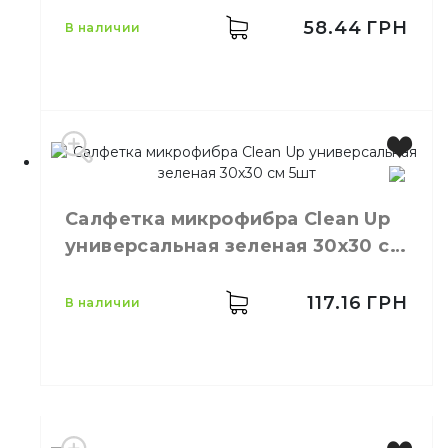
Вискоза,
Материал
58.44
ГРН
в наличии
полиестер
Производитель
Украина
Бренд
Clean Up
Салфетка микрофибра Сlean Up
Цвет
Голубой
универсальная зеленая 30х30 см
Размер
15,5х15,5 см
5шт
Количество в упаковке
5,
шт.
Материал
Целлюлоза
117.16
ГРН
в наличии