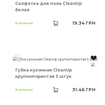
Салфетка для пола CleanUp
Бренд
Clean Up
белая
Цвет
Розовый
Размер
30х30 см
Количество в упаковке
5,
шт.
19.34
ГРН
в наличии
Материал
Микрофибра
Тип
Универсальный
Производитель
Украина
Губка кухонная CleanUp
Бренд
Clean Up
Цвет
Белый
крупнопористая 5 штук
Размер
50х70 см
Количество в упаковке
1,
шт.
31.46
ГРН
в наличии
Количество в ящике
20,
шт.
Назначение
Мытьё полов