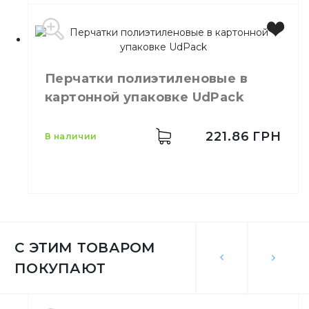
Цвет
Черный
Размер
S
Перчатки полиэтиленовые в
Количество в упаковке
100,
шт.
картонной упаковке UdPack
Количество в ящике
10,
шт.
Материал
Нитрил
221.86
ГРН
в наличии
Производитель
Украина
С ЭТИМ ТОВАРОМ
Бренд
UdPack
ПОКУПАЮТ
Размер
L
Количество в упаковке
500,
шт.
Материал
Полиэтилен