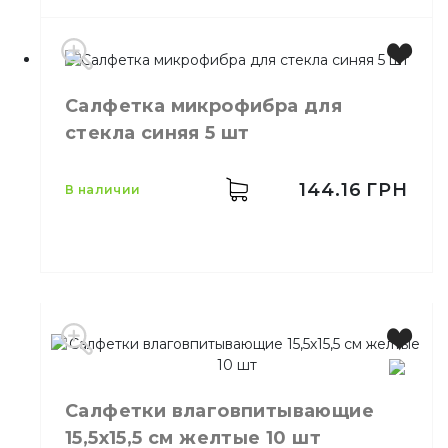
Салфетка микрофибра для
Производитель
Украина
стекла синяя 5 шт
Бренд
Clean Up
Цвет
Жёлтый
Количество в упаковке
5,
шт.
144.16
ГРН
в наличии
Количество в ящике
30,
шт.
Назначение
Мытьё посуды
Материал
Пенополиуретан
Салфетки влаговпитывающие
15,5х15,5 см желтые 10 шт