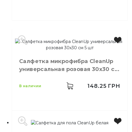
Материал
Микрофибра
Производитель
Украина
Бренд
Clean Up
Цвет
Жёлтый
Салфетка микрофибра СleanUp
Размер
30х30 см
универсальная розовая 30х30 см
Количество в упаковке
5,
шт.
Материал
Микрофибра
5 шт
Тип
Универсальный
148.25
ГРН
в наличии
Производитель
Украина