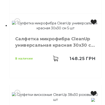
Производитель
Украина
Бренд
Clean Up
Салфетка микрофибра СleanUp
Цвет
Жёлтый
универсальная красная 30х30 см
Количество в
5,
шт.
5 шт
упаковке
Количество в ящике
100,
шт.
148.25
ГРН
в наличии
Вискоза,
Материал
полиестер
Производитель
Украина
Бренд
Clean Up