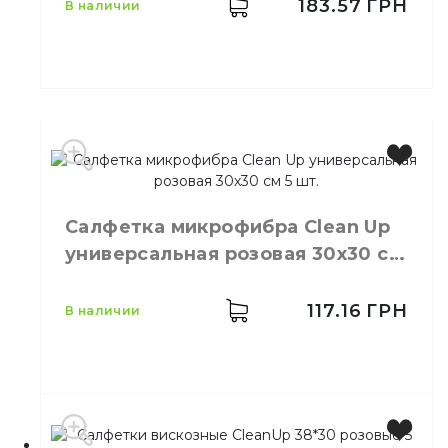
Количество в упаковке
5,
шт.
183.57
ГРН
в наличии
Количество в ящике
1,
шт.
Назначение
Мытье стекол
Материал
Микрофибра
Производитель
Украина
Бренд
Clean Up
Цвет
Синий
Салфетка микрофибра Сlean Up
Размер
35х35см
универсальная розовая 30х30 см
Количество в упаковке
5,
шт.
Назначение
Для стекла
5 шт.
Материал
Микрофибра
117.16
ГРН
в наличии