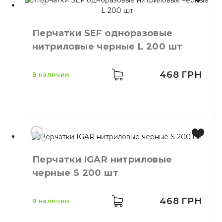
Бренд
IGAR
Цвет
Синий
Перчатки SEF одноразовые
Размер
S
нитриловые черные L 200 шт
Количество в упаковке
200,
шт.
Материал
Нитрил
468
ГРН
в наличии
Производитель
EU
Перчатки IGAR нитриловые
Бренд
SEF
черные S 200 шт
Цвет
Черный
Размер
L
Количество в упаковке
200,
шт.
468
ГРН
в наличии
Материал
Нитрил
Свойства
Неопудренные