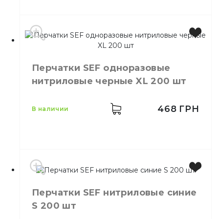
Производитель
EU
Бренд
SEF
Перчатки SEF одноразовые
Цвет
Черный
нитриловые черные XL 200 шт
Размер
M
Количество в упаковке
200,
шт.
Материал
Нитрил
468
ГРН
в наличии
Свойства
Неопудренные
Производитель
Китай
Перчатки SEF нитриловые синие
Бренд
SEF
S 200 шт
Цвет
Черный
Размер
XL