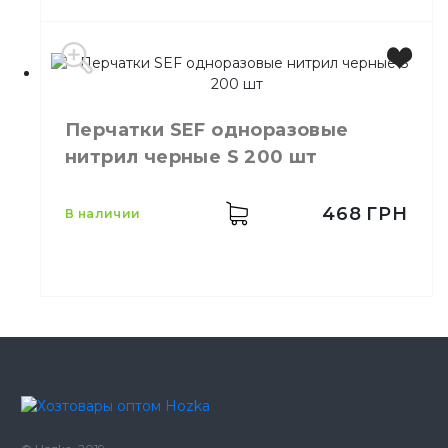
Производитель
Китай
Бренд
SEF
Перчатки SEF одноразовые
Цвет
Черный
нитрил черные S 200 шт
Размер
L
Количество в упаковке
100,
шт.
Материал
Нитрил
468
ГРН
в наличии
Производитель
EU
Бренд
SEF
Цвет
Черный
Размер
S