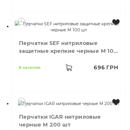
Бренд
IGAR
Цвет
Черный
Перчатки SEF нитриловые
Размер
S
защитные крепкие черные М 100
Количество в упаковке
200,
шт.
шт
Материал
Нитрил
696
ГРН
в наличии
Производитель
Китай
Перчатки IGAR нитриловые
Бренд
SEF
черные M 200 шт
Цвет
Черный