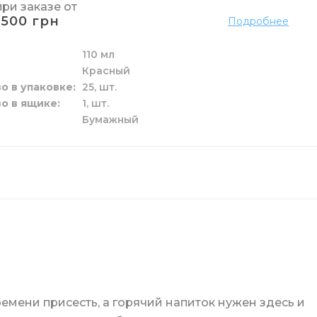
при заказе от
1500 грн
Подробнее
110 мл
Красный
о
елья
и труб
мажных полотенец
я
рчения
е
о в упаковке
25,
шт.
о в ящике
1,
шт.
Бумажный
к и жидкие
 пола
ы
га
и
зовые
и унитаза
ги
времени присесть, а горячий напиток нужен здесь и