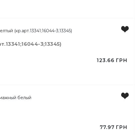
.13341;16044-3;13345)
123.66
ГРН
ейлей
77.97
ГРН