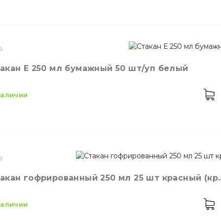
оизводитель
Украина
акан Е 250 мл бумажный 50 шт/уп белый
кость
175 мл
ет
Бурый
 наличии
личество в упаковке
25,
шт.
териал
Картон
кость
250 мл
акан гофрированный 250 мл 25 шт красный (кр.а
ет
Белый
личество в упаковке
50,
шт.
 наличии
личество в ящике
48,
шт.
значение
Стакан одноразовый бумажный