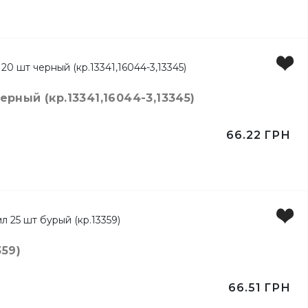
ертов
ный (кр.13341,16044-3,13345)
66.22
ГРН
59)
66.51
ГРН