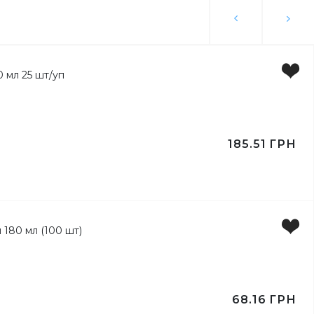
ы
185.51
ГРН
ьги
68.16
ГРН
ка