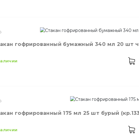
Украшения для дес
кость
175 мл
акан гофрированный бумажный 340 мл 20 шт чер
ет
Белый
Зубочистки
личество в упаковке
50,
шт.
 наличии
личество в ящике
56,
шт.
значение
Стакан одноразовый бумажный
териал
Бумажный
оизводитель
Украина
акан гофрированный 175 мл 25 шт бурый (кр.133
кость
340 мл
ет
Черный
 наличии
личество в упаковке
20,
шт.
териал
Картон