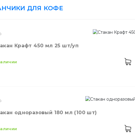
АНЧИКИ ДЛЯ КОФЕ
ики
Батарейки и ЗУ
Контейнеры для ед
акан Крафт 450 мл 25 шт/уп
 наличии
енты и приспособления
Контейнеры из фол
кость
450 мл
Стакан одноразовый 180 мл (100 шт)
ет
Коричневый
личество в упаковке
25,
шт.
 наличии
териал
Бумажный
Шпажки для шашлы