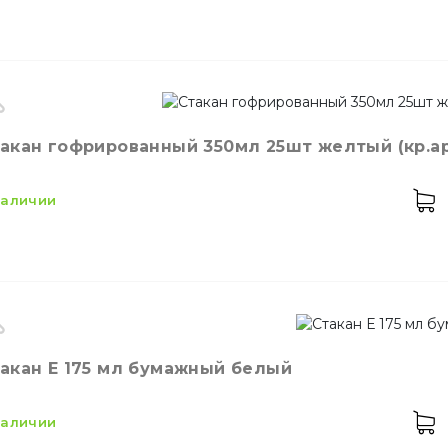
кость
180 мл
акан гофрированный 350мл 25шт желтый (кр.арт
Соломинки
ет
Прозрачный
личество в упаковке
100,
шт.
 наличии
териал
Пластик
Мешалки для кокт
кость
350 мл
Стакан Е 175 мл бумажный белый
ет
Жёлтый
личество в упаковке
25,
шт.
 наличии
териал
Бумажный