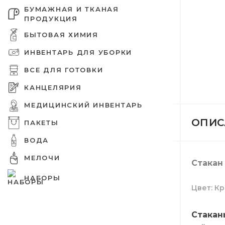
БУМАЖНАЯ И ТКАНАЯ
ПРОДУКЦИЯ
БЫТОВАЯ ХИМИЯ
ИНВЕНТАРЬ ДЛЯ УБОРКИ
Дезинфе
Бумажны
Tork пр
Защитны
Емкости
Оргтехни
Зип пак
Шпажки 
питания
Бахилы
ВСЕ ДЛЯ ГОТОВКИ
КАНЦЕЛЯРИЯ
МЕДИЦИНСКИЙ ИНВЕНТАРЬ
ОПИС
ПАКЕТЫ
Шампунь
Вафельн
Освежит
Ершики 
Емкости
Вакуумн
Украшен
ВОДА
Бумага д
Шапочки
МЕЛОЧИ
Стакан
НАБОРЫ
Цвет
Кр
Крем для
Туалетна
Средств
Совки
Подложк
Целлофа
Мешалки
Стакан
Папки
Медицин