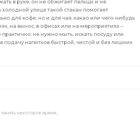
ать в руке, он не обжигает пальцы и не
на холодной улице такой стакан помогает
ько для кофе, но и для чая, какао или чего-нибудь
нях, на вынос, в офисах или на мероприятиях –
и практично: не нужно мыть, искать посуду или
ой
ее подачу напитков быстрой, чистой и без лишних
целярский
ых стаканов
занять некоторое время....
ские