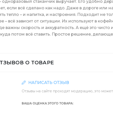
– одноразовый стаканчик выручает. Его удобно держ
ет, если всё сделано как надо. Даже в дороге или 
ть тепло – и напитка, и настроения. Подходит не тол
е – всё зависит от ситуации. Их используют в кофей
где важны скорость и аккуратность. А ещё это чисто 
 для унитаза
 для чистки кухни
для льда
а ажурная
Средства для ванн
Степлеры и скобы
канцелярия
Стаканы для кофе
 куда потом всё ставить. Простое решение, делающ
ОТЗЫВОВ О ТОВАРЕ
ая бумага Джамбо
а для очистки
мусорные
а для отеля
Клей карандаш/кан
скотчи
Крышки для бумажн
НАПИСАТЬ ОТЗЫВ
Отзывы на сайте проходят модерацию, это может 
ВАША ОЦЕНКА ЭТОГО ТОВАРА
я бумага в листах
 для туалета и ванной комнаты
Биндеры канцеляр
Стаканы купольные