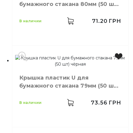
бумажного стакана 80мм (50 шт)
Материал
Бумажный
белая
71.20
ГРН
в наличии
Цвет
Белый
Размер
80
Крышка пластик U для
Количество
50,
шт.
бумажного стакана 79мм (50 шт)
в упаковке
чёрная
Количество
50,
шт.
в ящике
73.56
ГРН
в наличии
Крышки пластиковые для
Назначение
одноразовых стаканов
Материал
Пластик