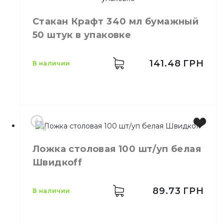
Производитель
Украина
Бренд
Премиум
Стакан Крафт 340 мл бумажный
Цвет
Прозрачный
50 штук в упаковке
Количество в упаковке
100,
шт.
Количество в ящике
40,
шт.
Материал
Пластик
141.48
ГРН
в наличии
Емкость
340 мл
Ложка столовая 100 шт/уп белая
Цвет
Коричневый
Швидкоff
Количество в
50,
шт.
упаковке
Количество в
89.73
ГРН
40,
шт.
в наличии
ящике
Стакан Крафт 340 мл
Назначение
бумажный 50 шт/уп