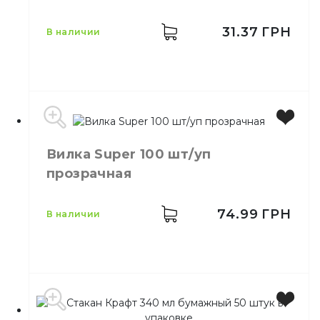
50,
шт.
упаковке
Количество в
31.37
ГРН
48,
шт.
в наличии
ящике
Стакан одноразовый
Назначение
бумажный
Материал
Бумажный
Производитель
Украина
Вилка Super 100 шт/уп
Цвет
Цветная
прозрачная
Количество в упаковке
50,
шт.
Количество в ящике
10,
шт.
Материал
Пластик
74.99
ГРН
в наличии