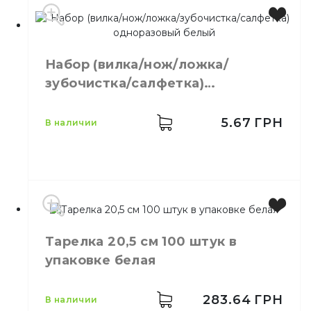
Производитель
Украина
Цвет
Черный
Набор (вилка/нож/ложка/
Количество в упаковке
100,
шт.
зубочистка/салфетка)
Материал
Пластик
одноразовый белый
5.67
ГРН
в наличии
Емкость
5 предметов
Тарелка 20,5 см 100 штук в
Цвет
Белый
упаковке белая
Количество в упаковке
100,
шт.
Материал
Пластик
Свойства
Набор
283.64
ГРН
в наличии