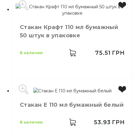
Цвет
Черный
Размер
79
Стакан Крафт 110 мл бумажный
Количество
50,
шт.
50 штук в упаковке
в упаковке
Количество
50,
шт.
в ящике
75.51
ГРН
в наличии
Крышки пластиковые для
Назначение
одноразовых стаканов
Материал
Пластик
Емкость
110 мл
Стакан Е 110 мл бумажный белый
Цвет
Коричневый
Количество в
25,
шт.
упаковке
53.93
ГРН
в наличии
Стакан Крафт 110 мл
Назначение
бумажный 50 шт/уп