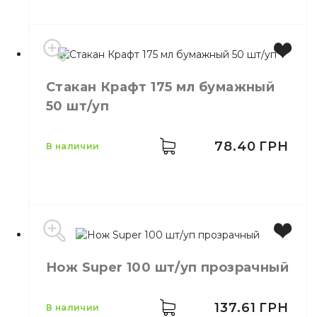
Материал
Бумажный
Стакан Крафт 175 мл бумажный
Емкость
110 мл
50 шт/уп
Цвет
Белый
Количество в
50,
шт.
упаковке
78.40
ГРН
в наличии
Количество в
70,
шт.
ящике
Стакан одноразовый
Назначение
бумажный
Материал
Бумажный
Емкость
175 мл
Нож Super 100 шт/уп прозрачный
Цвет
Коричневый
Количество в
50,
шт.
упаковке
137.61
ГРН
в наличии