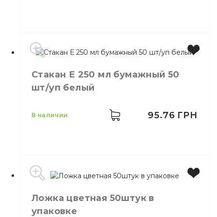
Цвет
Белый
Стакан Е 250 мл бумажный 50
Размер
20,5 см
шт/уп белый
Количество в упаковке
100,
шт.
Количество в ящике
20,
шт.
Материал
Пластик
95.76
ГРН
в наличии
Емкость
250 мл
Ложка цветная 50штук в
Цвет
Белый
упаковке
Количество в