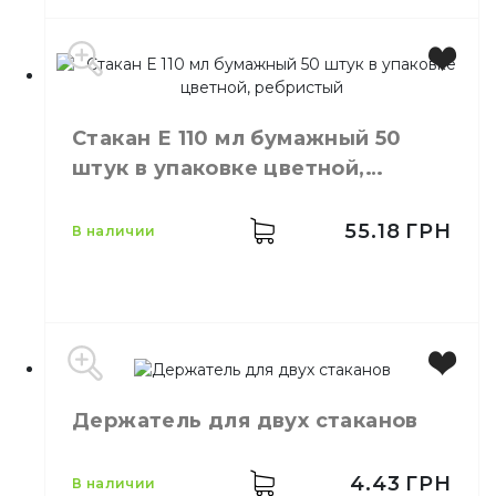
Материал
Бумажный
Производитель
Украина
Бренд
Швидкоff
Стакан Е 110 мл бумажный 50
Цвет
Белый
штук в упаковке цветной,
Количество в упаковке
100,
шт.
ребристый
Количество в ящике
40,
шт.
Материал
Пластик
55.18
ГРН
в наличии
Емкость
110 мл
Держатель для двух стаканов
Цвет
Цветной
Количество в
50,
шт.
упаковке
4.43
ГРН
в наличии