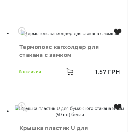
Количество в
70,
шт.
ящике
Стакан одноразовый
Назначение
бумажный
Материал
Бумажный
Емкость
2 стакана
Термопояс капхолдер для
Цвет
Коричневый
стакана с замком
Количество в упаковке
140,
шт.
Назначение
Держатель
Материал
Картон
1.57
ГРН
в наличии
Производитель
Украина
Цвет
Коричневый
Крышка пластик U для
Количество в упаковке
100,
шт.