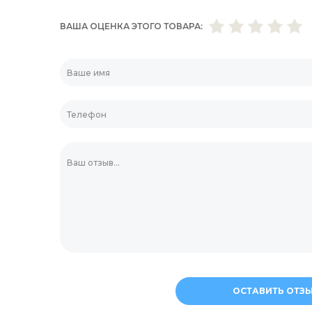
енты и приспособления
ВАША ОЦЕНКА ЭТОГО ТОВАРА
Контейнеры из фол
Шпажки для шашлы
Соломинки
Мешалки для кокт
ОСТАВИТЬ ОТЗ
Украшения для дес