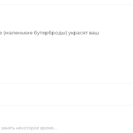
ские
е (маленькие бутерброды) украсят ваш
канов
укция
торы
вка
ы
занять некоторое время....