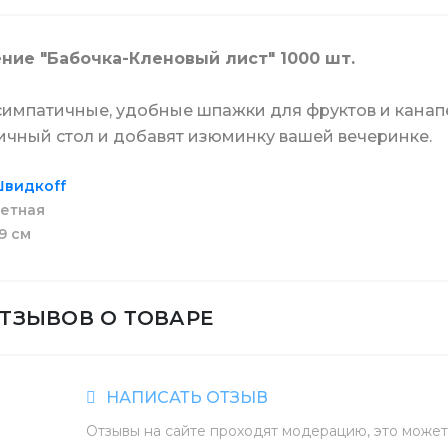
я бумага в листах
 для туалета и ванной комнаты
Биндеры канцеляр
Стаканы купольные
ние "Бабочка-Кленовый лист" 1000 шт.
а для стирки
Скрепки и кнопки
симпатичные, удобные шпажки для фруктов и канап
Держатель для ста
ичный стол и добавят изюминку вашей вечеринке.
видкоff
средства
еры
Штемпельная прод
етная
Мешалки для кофе
9 см
а для дезинфекции
Маркеры и коррек
Пластиковая упако
ОТЗЫВОВ О ТОВАРЕ
ики
Батарейки и ЗУ
НАПИСАТЬ ОТЗЫВ
Контейнеры для ед
Отзывы на сайте проходят модерацию, это может 