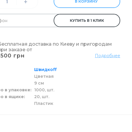
В КОРЗИНУ
к и жидкие
 пола
ы
га
и
КУПИТЬ В 1 КЛИК
зовые
Бесплатная доставка по Киеву и пригородам
и унитаза
ги
при заказе от
1500 грн
Подробнее
Швидкоff
ой
Цветная
9 см
о в упаковке
1000,
шт.
о в ящике
20,
шт.
Пластик
целярский
ых стаканов