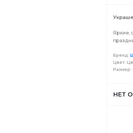
Туалетна
Средства
Мопы
Свечи
Украше
Средств
Веники
Яркие, 
праздн
Бренд
Ш
Моющие 
Диспенс
Цвет
Цв
Размер
Средств
Ведра
НЕТ 
Расходн