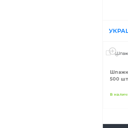
УКРА
Шпажка чёрный кри
500 ш
в нали