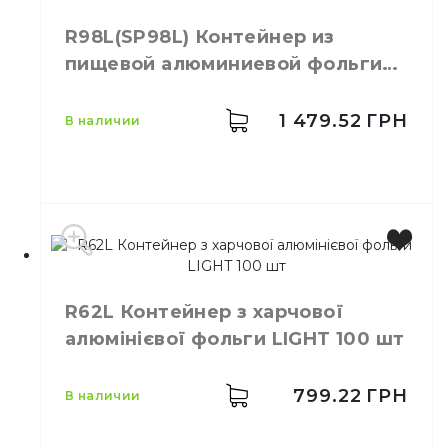
кулинарных изделий.
Емкость
520/320 мл
R98L(SP98L) Контейнер из
Материал
Фольга алюминиевая
Размер
225*180*30 мм
Тип
Прямоугольный
пищевой алюминиевой фольги
Высота
30 мм
Студиопак
Длина
225 мм
Ширина
180 мм
1 479.52
ГРН
в наличии
Количество
100,
шт.
в упаковке
Для приготовления,
разогрева, заморозки,
Назначение
сервировки и подачи
кулинарных изделий.
Материал
Фольга алюминиевая
Производитель
Украина
Прямоугольный
Бренд
Студиопак
Тип
R62L Контейнер з харчової
многосекционный
Емкость
3100 мл
алюмінієвої фольги LIGHT 100 шт
Размер
320*260*50
Высота
50 мм
Длина
320 мм
799.22
ГРН
в наличии
Ширина
260 мм
Количество в
50,
шт.