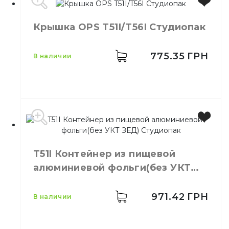
Для приготовления,
разогрева, заморозки,
Назначение
Крышка OPS T51I/T56I Студиопак
сервировки и подачи
Емкость
1500 мл
кулинарных изделий.
Размер
249*128*70 мм
Материал
Фольга алюминиевая
Высота
70 мм
775.35
ГРН
в наличии
Прямоугольный
Длина
249 мм
Тип
многосекционный
Ширина
128 мм
Количество
100,
шт.
в упаковке
Для приготовления,
разогрева, заморозки,
Назначение
сервировки и подачи
Производитель
Украина
кулинарных изделий.
Бренд
Студиопак
T51I Контейнер из пищевой
Материал
Фольга алюминиевая
Размер
180 мм
алюминиевой фольги(без УКТ
Тип
Прямоугольный
Количество в упаковке
100,
шт.
ЗЕД) Студиопак
Материал
Пластик
Тип
Круглый
971.42
ГРН
в наличии