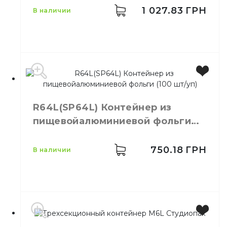
1 027.83
ГРН
в наличии
Производитель
Украина
R64L(SP64L) Контейнер из
Бренд
Студиопак
пищевойалюминиевой фольги
Емкость
850мл
(100 шт/уп)
Размер
145х145х50 мм.
Высота
50 мм
750.18
ГРН
в наличии
Длина
145 мм
Ширина
145 мм
Количество в
100,
шт.
упаковке
Для приготовления,
разогрева, заморозки,
Назначение
сервировки и подачи