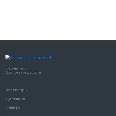
Освежитель воздуха Magic Air Green
54.69
wood 300 мл
грн
Освежитель воздуха Magic Air
54.69
Oriental Sweets300 мл
грн
© Hozka. 2019.
Все права защищены
Хозтовары
Доставка
Оплата