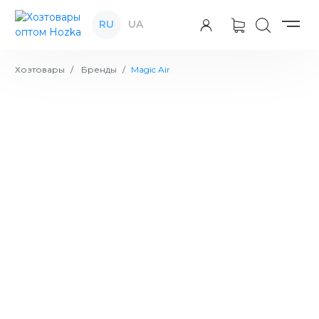
RU
UA
Хозтовары
Бренды
Magic Air
Освежитель воздуха Magic Air
Цена:
Alpine meadow 300 мл