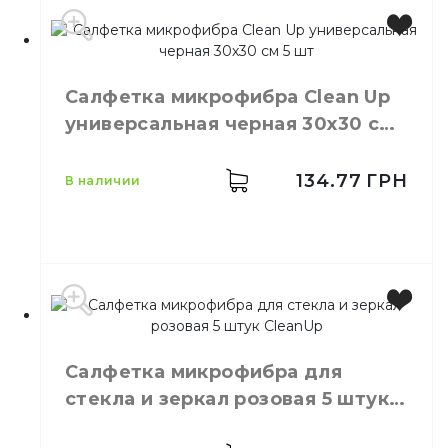
Производитель
Украина
Бренд
Clean Up
Салфетка микрофибра Сlean Up
Цвет
Красный
универсальная черная 30х30 см
Размер
30х30 см
5 шт
Количество в упаковке
5,
шт.
Материал
Микрофибра
134.77
ГРН
в наличии
Тип
Универсальный
Салфетка микрофибра для
стекла и зеркал розовая 5 штук
CleanUp