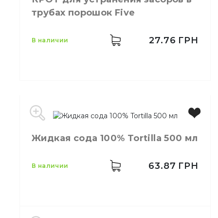
Емкость
5 л
трубах порошок Five
Количество в
1,
шт.
упаковке
Количество в ящике
1,
шт.
27.76
ГРН
в наличии
Моющее
Назначение
средство
Тип
Жидкость
Производитель
Украина
Бренд
Five
Жидкая сода 100% Tortilla 500 мл
Емкость
70 гр
Количество в
1,
шт.
ящике
63.87
ГРН
в наличии
Для очистки
Назначение
водосточных труб
Свойства
Гранулы