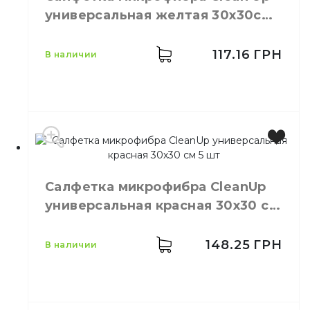
Цвет
Розовый
универсальная желтая 30х30см
Размер
35х35см
5шт
Количество в упаковке
5,
шт.
Назначение
Для стекла
117.16
ГРН
в наличии
Материал
Микрофибра
Производитель
Украина
Бренд
Clean Up
Салфетка микрофибра СleanUp
Цвет
Жёлтый
универсальная красная 30х30 см
Размер
30х30 см
5 шт
Количество в упаковке
5,
шт.
Материал
Микрофибра
148.25
ГРН
в наличии
Тип
Универсальный