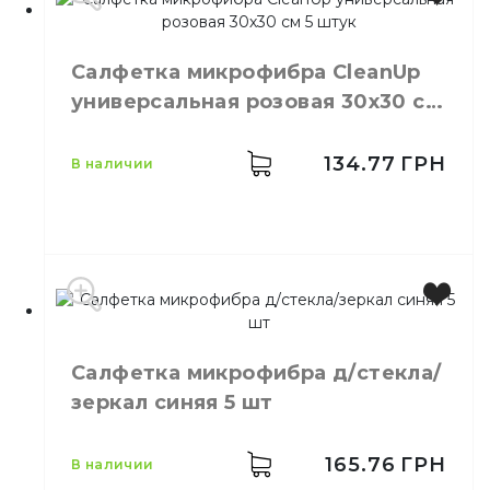
Производитель
Украина
Бренд
Clean Up
Салфетка микрофибра CleanUp
Цвет
Голубой
универсальная розовая 30х30 см
Размер
35х35см
5 штук
Количество в упаковке
5,
шт.
Материал
Микрофибра
134.77
ГРН
в наличии
Тип
Универсальный
Производитель
Украина
Салфетка микрофибра д/стекла/
Бренд
Clean Up
зеркал синяя 5 шт
Цвет
Розовый
Размер
30х30 см
Количество в упаковке
5,
шт.
165.76
ГРН
в наличии
Материал
Микрофибра