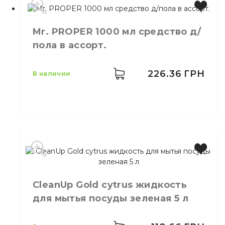
Производитель
Украина
Mr. PROPER 1000 мл средство д/
Бренд
Tortilla
пола в ассорт.
Емкость
500 мл
Цвет
Белый
Назначение
Моющее средство
226.36
ГРН
в наличии
Бренд
Mr. Proper
Емкость
1,0 л
Количество в ящике
12,
шт.
CleanUp Gold cytrus жидкость
Назначение
Мытьё полов
для мытья посуды зеленая 5 л