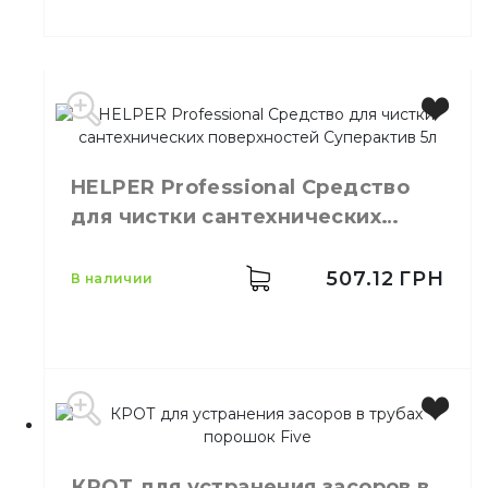
Производитель
Украина
Бренд
HELPER
Емкость
5 л
HELPER Professional Средство
Количество в
1,
шт.
упаковке
для чистки сантехнических
Моющее
поверхностей Суперактив 5л
Назначение
средство
507.12
ГРН
в наличии
Тип
Жидкость
Производитель
Украина
Бренд
HELPER
КРОТ для устранения засоров в