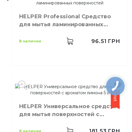
Производитель
Украина
Бренд
OXIDOM
HELPER Professional Средство
Емкость
500 мл
для мытья ламинированных
Цвет
Жёлтый
поверхностей
Назначение
Мытье стекол
Свойства
Без распылителя
96.51
ГРН
в наличии
Производитель
Украина
Hot
Бренд
HELPER
HELPER Универсальное средство
Емкость
1,0 л
для мытья поверхностей с
Количество в ящике
12,
шт.
Назначение
Моющее средство
ароматом лимона 5 л
181.53
ГРН
в наличии