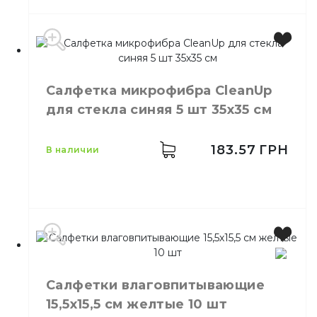
Производитель
Украина
Бренд
Clean Up
Салфетка микрофибра CleanUp
Цвет
Зеленый
для стекла синяя 5 шт 35х35 см
Размер
30х30 см
Количество в упаковке
5,
шт.
Материал
Микрофибра
183.57
ГРН
в наличии
Тип
Универсальный
Производитель
Украина
Бренд
Clean Up
Салфетки влаговпитывающие
Цвет
Синий
15,5х15,5 см желтые 10 шт
Размер
35х35см