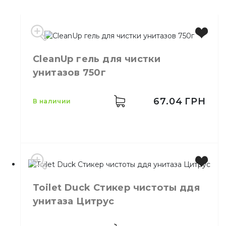
Производитель
Украина
Бренд
HELPER
CleanUp гель для чистки
Емкость
500 мл
унитазов 750г
67.04
ГРН
в наличии
Toilet Duck Стикер чистоты ддя
Производитель
Украина
унитаза Цитрус
Бренд
Clean Up
Емкость
750 гр