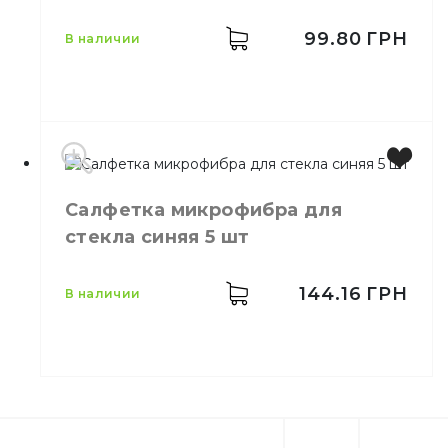
Количество в упаковке
5,
шт.
Назначение
Для стекла
99.80
ГРН
в наличии
Материал
Микрофибра
Производитель
Украина
Салфетка микрофибра для
Бренд
Clean Up
стекла синяя 5 шт
Цвет
Жёлтый
Размер
15,5х15,5 см
Количество в упаковке
10,
шт.
144.16
ГРН
в наличии
Материал
Целлюлоза