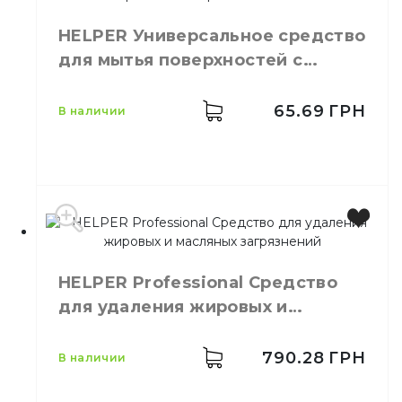
Бренд
Clean Up
HELPER Универсальное средство
Емкость
5 л
для мытья поверхностей с
Цвет
Зеленый
Назначение
Мытьё посуды
ароматом лимона 1л
Тип
Жидкость
65.69
ГРН
в наличии
Производитель
Украина
HELPER Professional Средство
Бренд
HELPER
для удаления жировых и
Емкость
1,0 л
масляных загрязнений
Количество в ящике
12,
шт.
Назначение
Моющее средство
790.28
ГРН
в наличии
Тип
Жидкость