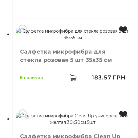
Бренд
Clean Up
Салфетка микрофибра для
Цвет
Синий
стекла розовая 5 шт 35х35 см
Размер
30х30 см
Количество в упаковке
5,
шт.
Количество в ящике
1,
шт.
183.57
ГРН
в наличии
Назначение
Мытье стекол
Материал
Микрофибра
Производитель
Украина
Бренд
Clean Up
Салфетка микрофибра Сlean Up