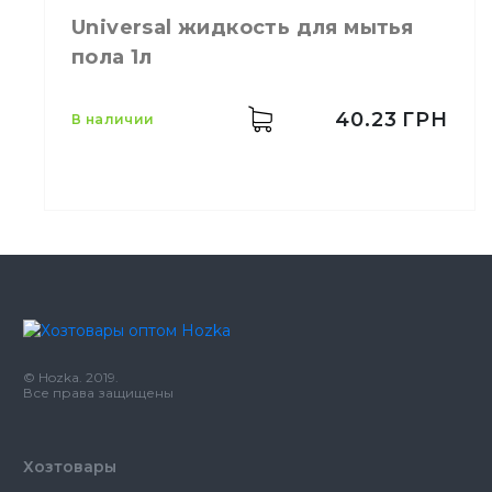
Производитель
Украина
Universal жидкость для мытья
Бренд
HELPER
Емкость
5 кг
пола 1л
Количество в ящике
2,
шт.
Назначение
Мытьё посуды
40.23
ГРН
в наличии
Тип
Жидкость
Емкость
1,0 л
Количество в
10,
шт.
ящике
Universal жидкость для
Назначение
© Hozka. 2019.
мытья пола 1л
Все права защищены
Хозтовары