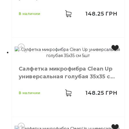
5 шт
Количество в упаковке
5,
шт.
Материал
Микрофибра
148.25
ГРН
в наличии
Тип
Универсальный
Производитель
Украина
Бренд
Clean Up
Салфетка микрофибра Сlean Up
Цвет
Зеленый
универсальная голубая 35х35 см
Размер
30х30 см
5шт
Количество в упаковке
5,
шт.
Материал
Микрофибра
148.25
ГРН
в наличии
Тип
Универсальный