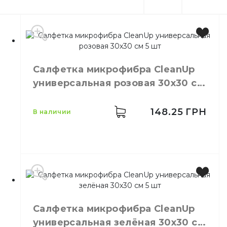
Салфетка микрофибра СleanUp
универсальная розовая 30х30 см
5 шт
148.25
ГРН
в наличии
Производитель
Украина
Бренд
Clean Up
Салфетка микрофибра СleanUp
Цвет
Розовый
универсальная зелёная 30х30 см
Размер
30х30 см