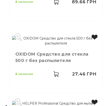
Количество в ящике
12,
шт.
89.66
ГРН
в наличии
Назначение
Чистящее средство
Тип
Жидкость
Производитель
Johnson
Бренд
Toilet Duck
Емкость
3*10 г
OXIDOM Средство для стекла
Количество в ящике
24,
шт.
500 г без распылителя
Назначение
Для унитазов
Тип
Стикер
27.46
ГРН
в наличии