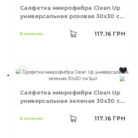
Бренд
Clean Up
Салфетка микрофибра Сlean Up
Цвет
Голубой
универсальная розовая 30х30 см
Размер
30х30 см
5 шт.
Количество в
5,
шт.
упаковке
117.16
ГРН
в наличии
Вискоза,
Материал
полиестер
Салфетка микрофибра Сlean Up
универсальная зеленая 30х30 см
5шт
117.16
ГРН
в наличии