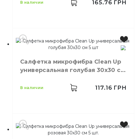
165.76
ГРН
в наличии
Производитель
Украина
Салфетка микрофибра Сlean Up
Бренд
Clean Up
универсальная голубая 30х30 см
Цвет
Розовый
5 шт
Размер
30х30 см
Количество в упаковке
5,
шт.
117.16
ГРН
в наличии
Количество в ящике
1,
шт.
Назначение
Мытье стекол
Материал
Микрофибра
Производитель
Украина