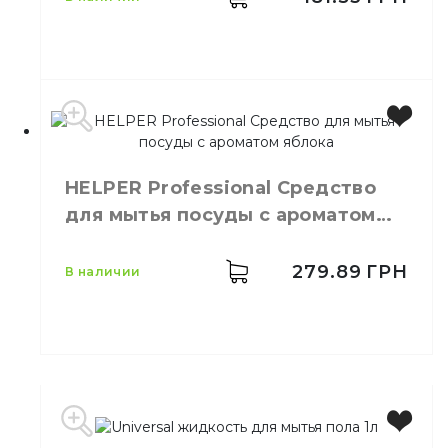
Производитель
Украина
HELPER Professional Средство
Бренд
HELPER
для мытья посуды с ароматом
Емкость
5 л
яблока
Количество в ящике
2,
шт.
Назначение
Моющее средство
279.89
ГРН
в наличии
Тип
Жидкость