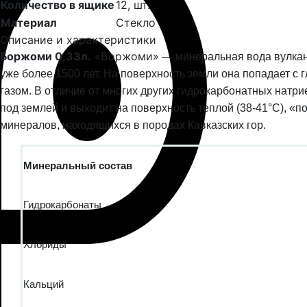
Количество в ящике
12,
шт.
Материал
Стекло
Описание и характеристики
Боржоми 0,33л.
«Боржоми»
— минеральная вода вулкан
уже более 1500 лет. На поверхность земли она попадает с
газом. В отличие от многих других гидрокарбонатных нат
под землей и выходит на поверхность теплой (38-41°С), «п
минералов, находящихся в породах Кавказских гор.
Минеральный состав
Гидрокарбонаты
Хлориды
Кальций