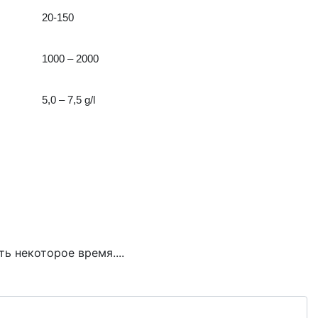
20-150
1000 – 2000
5,0 – 7,5 g/l
ь некоторое время....