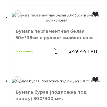
Цвет
Коричневый
Размер
42 см х 100 м
Бумага пергаментная белая
Длина
100 м
50м*38см в рулоне силиконовая
Ширина
42 см
Количество в
6,
шт.
ящике
249.44
ГРН
в наличии
Пергаментная
Тип
бумага
Тип
Силиконизированная
Бумага бурая (подложка под
пиццу) 300*300 мм.