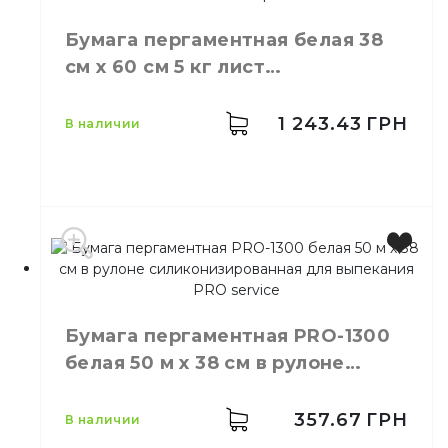
Тип
Силиконизированная
Бумага пергаментная белая 38
см х 60 см 5 кг лист
силиконизированная
1 243.43
ГРН
в наличии
Емкость
5 кг
Цвет
Белый
​Бумага пергаментная PRO-1300
Размер
38 см х 60 см
белая 50 м х 38 см в рулоне
Длина
60 см
силиконизированная для
Ширина
38 см
выпекания PRO service
Количество в
357.67
ГРН
в наличии
105,
шт.
ящике