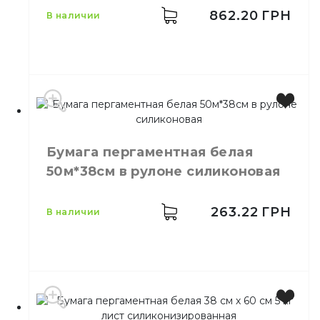
862.20
ГРН
в наличии
Цвет
Коричневый
Размер
300*300
Бумага пергаментная белая
Количество в
1000,
шт.
50м*38см в рулоне силиконовая
упаковке
Подложка под
Назначение
пиццу
263.22
ГРН
в наличии
Бумага
Материал
пергаментная