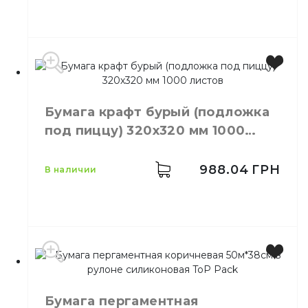
Тип
Силиконизированная
Производитель
Украина
Бренд
PROservice
Бумага крафт бурый (подложка
Цвет
Белый
под пиццу) 320х320 мм 1000
Размер
50 м х 38 см
листов
Длина
50 м
Ширина
38 см
988.04
ГРН
в наличии
Количество в
15,
шт.
ящике
Тип
Силиконизированная
Производитель
Украина
Цвет
Бурый
Бумага пергаментная
Размер
320х320 мм