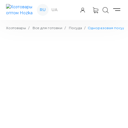
RU
UA
Хозтовары
Все для готовки
Посуда
Одноразовая посуда
Набор одноразовый черный
премиум 2 предмета (вилка, нож)