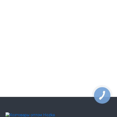
индивидуальной упаковке
грн
Набор одноразовый чёрный премиум
8.91
4/1 (зубочистка, салфетка чёрная,
грн
вилка, нож)
Емкость суповая черная с крышкой
9.65
450 мл 50 шт
грн
Набор приборов черный (зубочистка,
10.31
салфетка, вилка, нож, ложка)
грн
Трубочки чёрные прямые 12,5см
38.37
200шт
грн
Крышка пластиковая U для бумажного
62.52
стакана 77 мм 50 шт черная
грн