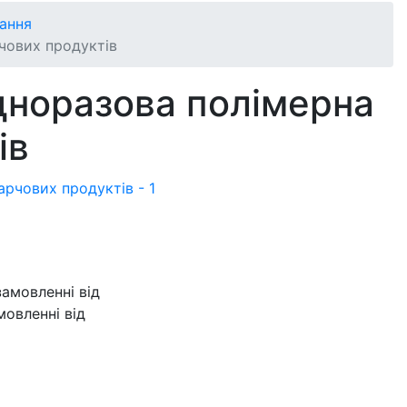
ання
чових продуктів
дноразова полімерна
ів
овленні від