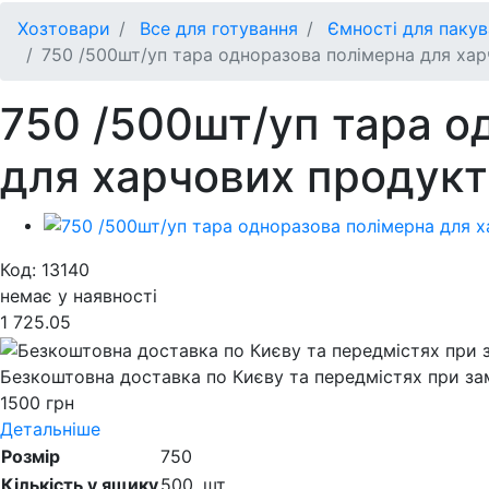
Хозтовари
Все для готування
Ємності для пакув
750 /500шт/уп тара одноразова полімерна для хар
750 /500шт/уп тара о
для харчових продукт
Код: 13140
немає у наявності
1 725.05
Безкоштовна доставка по Києву та передмістях при зам
1500 грн
Детальніше
Розмір
750
Кількість у ящику
500,
шт.