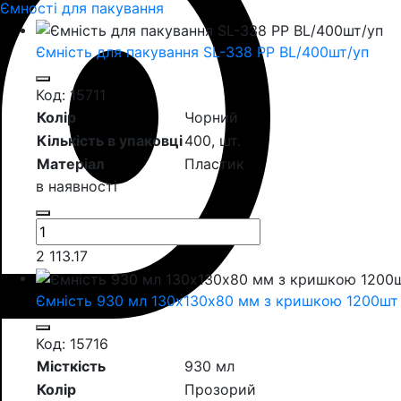
Ємності для пакування
Ємність для пакування SL-338 PP BL/400шт/уп
Код: 15711
Колір
Чорний
Кількість в упаковці
400,
шт.
Матеріал
Пластик
в наявності
2 113.17
Ємність 930 мл 130х130х80 мм з кришкою 1200шт
Код: 15716
Місткість
930 мл
Колір
Прозорий