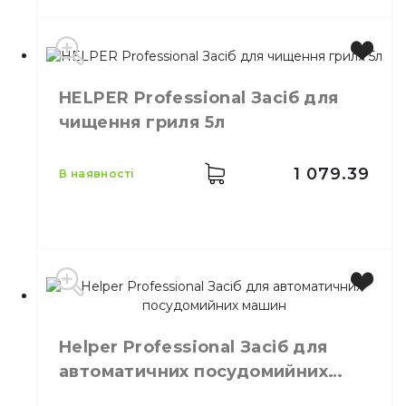
Виробник
Україна
HELPER Professional Засіб для
Бренд
HELPER
чищення гриля 5л
Місткість
5 л
Призначення
Антибактеріальний засіб
Тип
Рідина
1 079.39
в наявності
Виробник
Україна
Бренд
HELPER
Helper Professional Засіб для
Місткість
5 л
автоматичних посудомийних
Кількість в упаковці
1,
шт.
машин
Кількість у ящику
1,
шт.