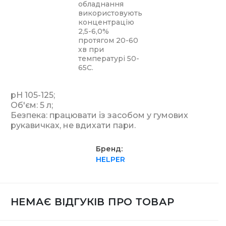
обладнання
використовують
концентрацію
2,5-6,0%
протягом 20-60
хв при
температурі 50-
65С.
рН 105-125;
Об'єм: 5 л;
Безпека: працювати із засобом у гумових
рукавичках, не вдихати пари.
Бренд
HELPER
НЕМАЄ ВІДГУКІВ ПРО ТОВАР