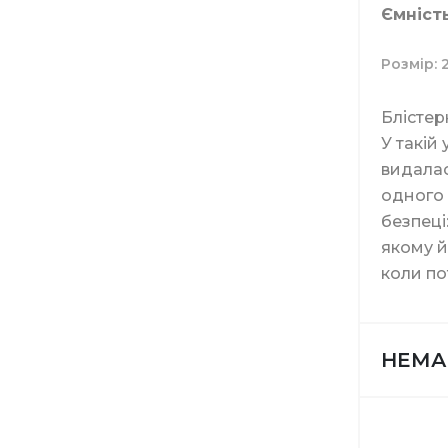
Ємність
Папір ту
Засоби д
Свічки
Мопи
Розмір
Засоби 
Блістер
Віники
У такій
видалас
одного 
Миючі з
безпеці
Диспенс
якому й
коли по
Засоби д
Відра
НЕМА
Витратн