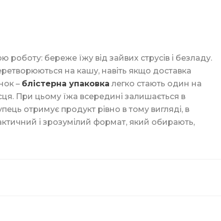
кі
ю роботу: береже їжу від зайвих струсів і безладу.
к
перетворюються на кашу, навіть якщо доставка
нок –
блістерна упаковка
легко стають один на
ця. При цьому їжа всередині залишається в
ція
пець отримує продукт рівно в тому вигляді, в
ктичний і зрозумілий формат, який обирають,
ори
ка