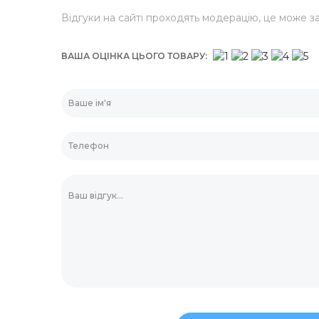
Відгуки на сайті проходять модерацію, це може за
нти та знаряддя
Контейнери із фоль
ВАША ОЦІНКА ЦЬОГО ТОВАРУ
Шпажки для шашли
Соломинки
Мішалки для коктей