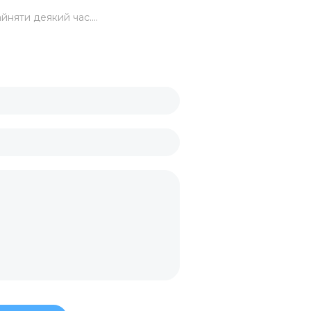
йняти деякий час....
ги
ку
лів