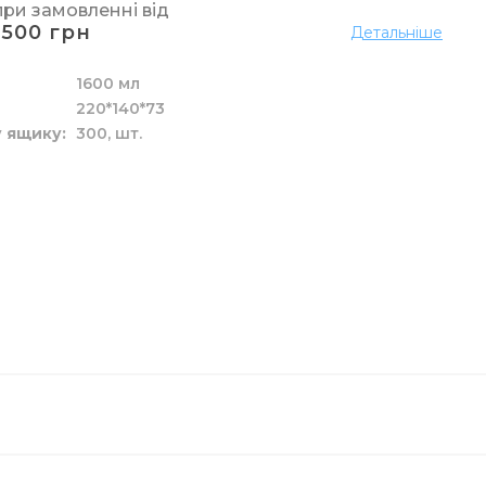
при замовленні від
1500 грн
Детальніше
а рідкі засоби
ідлоги
у
р
1600 мл
ові
220*140*73
 у ящику
300,
шт.
 унітазу
елярський
вих склянок