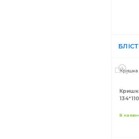
БЛІС
Кришк
134*11
упаков
в наявн