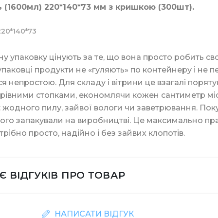
 (1600мл) 220*140*73 мм з кришкою (300шт).
алетний в листах
ля туалету та ванної кімнати
Біндери канцелярсь
Склянки купольні
220*140*73
для прання
Скріпки та кнопки
ну упаковку цінують за те, що вона просто робить сво
Тримач для скляно
 упаковці продукти не «гуляють» по контейнеру і не 
я непростою. Для складу і вітрини це взагалі поряту
рівними стопками, економлячи кожен сантиметр міс
асоби
Штемпельна продук
: жодного пилу, зайвої вологи чи заветрювання. Поку
ери
Мішалки для кави
ого запакували на виробництві. Це максимально пра
трібно просто, надійно і без зайвих клопотів.
ля дезінфекції
Маркери та корект
Пластикова упаков
Є ВІДГУКІВ ПРО ТОВАР
Батарейки та ЗП
ики
Контейнери для їжі
НАПИСАТИ ВІДГУК