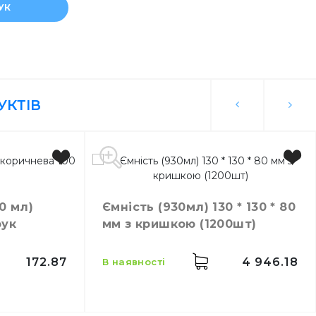
УК
ртів
УКТІВ
0 мл)
Ємність (930мл) 130 * 130 * 80
рук
мм з кришкою (1200шт)
172.87
4 946.18
в наявності