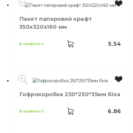
Виробник
Україна
Пакет паперовий крафт
Місткість
1,0 л
350х320х160 мм
Колір
Прозорий
Матеріал
РЕТ
5.54
в наявності
Виробник
Україна
Гофрокоробка 250*250*35мм біла
Колір
Коричневий
Розмір
350х320х160 мм
Матеріал
Папір
6.86
в наявності