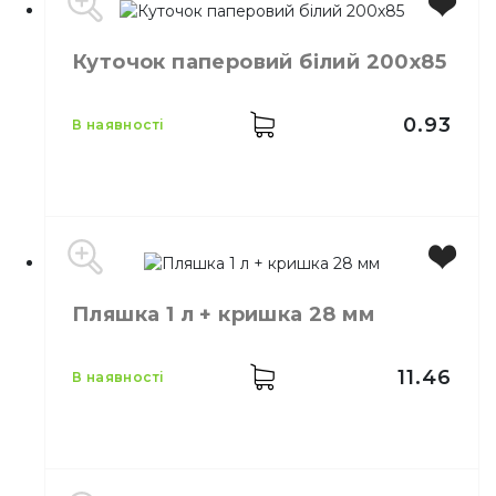
Виробник
Україна
Куточок паперовий білий 200х85
Місткість
550 мл
Колір
Чорний
Кількість в упаковці
50,
шт.
0.93
в наявності
Матеріал
Картон ламінований
Виробник
Україна
Пляшка 1 л + кришка 28 мм
Колір
Білий
Розмір
200х85
Матеріал
Паперовий
11.46
в наявності