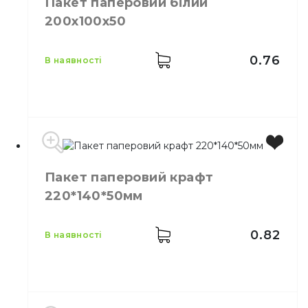
Пакет паперовий білий
Розмір
170х170
200х100х50
Кількість в упаковці
500,
шт.
Матеріал
Паперовий
0.76
в наявності
Виробник
Україна
Пакет паперовий крафт
Колір
Білий
220*140*50мм
Розмір
200х100х50
Підходить для хот-догів та
Призначення
випічки
0.82
в наявності
Матеріал
Паперовий