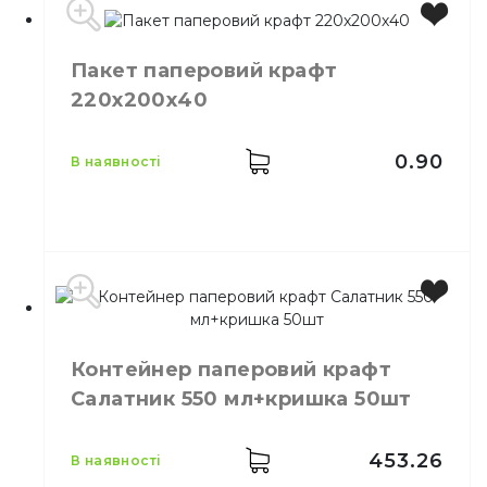
Пакет паперовий крафт
Колір
Коричневий
220х200х40
Розмір
220*140*50
Пакет паперовий крафт
Призначення
220*140*50
0.90
в наявності
Матеріал
Папір
Виробник
Україна
Колір
Коричневий
Контейнер паперовий крафт
Матеріал
Паперовий
Салатник 550 мл+кришка 50шт
453.26
в наявності