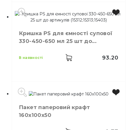
Виробник
Україна
Місткість
1000 мл
Кришка PS для ємності супової
Колір
Коричневий
330-450-650 мл 25 шт до
Розмір
D=150 мм
артикулів (15312;15313;15403)
Кількість в упаковці
50,
шт.
Матеріал
Картон ламінований
93.20
в наявності
Виробник
Україна
Пакет паперовий крафт
Колір
Прозорий
160х100х50
Кількість в упаковці
25,
шт.
Матеріал
Пластик