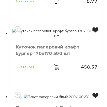
0.77
в наявності
Виробник
Україна
Колір
Коричневий
Куточок паперовий крафт
Розмір
160х100х50 мм
бургер 170х170 500 шт
Висота
160 мм
Довжина
100 мм
Ширина
50 мм
458.57
в наявності
Колір
Коричневий