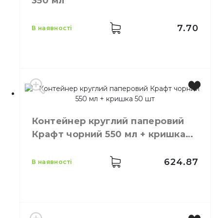
350 мл
Призначення
Ємність
Матеріал
Полістирол
7.70
в наявності
Виробник
Україна
Місткість
350 мл
Контейнер круглий паперовий
Колір
Чорний
Крафт чорний 550 мл + кришка
Матеріал
Пластик
50 шт
624.87
в наявності