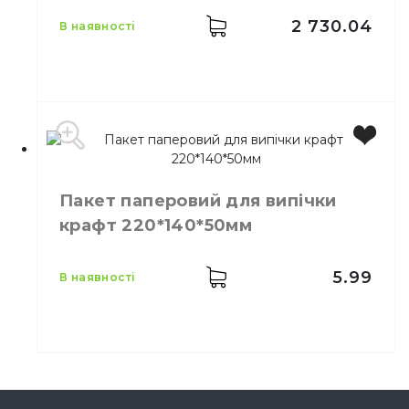
Кількість в упаковці
500,
шт.
Матеріал
Пластик
2 730.04
в наявності
Місткість
1600 мл
Колір
Прозорий
Пакет паперовий для випічки
Розмір
220х140х73
крафт 220*140*50мм
Кількість в упаковці
500,
шт.
Матеріал
Пластик
5.99
в наявності