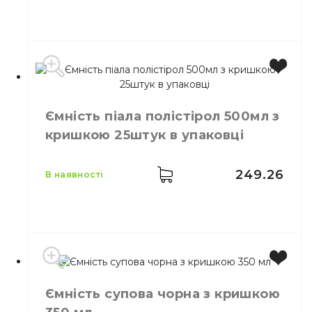
Виробник
Україна
Місткість
550 мл
Ємність піала полістірол 500мл з
Колір
Коричневий
кришкою 25штук в упаковці
Кількість в упаковці
50,
шт.
Матеріал
Паперовий, Ламінат
249.26
в наявності
Місткість
500 мл
Ємність супова чорна з кришкою
Кількість в упаковці
25,
шт.