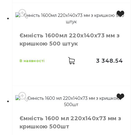
Колір
Білий
Розмір
250*250*35
Ємність 1600мл 220х140х73 мм з
Кількість у ящику
50,
шт.
кришкою 500 штук
Матеріал
Гофрокартон
3 348.54
в наявності
Місткість
1600 мл
Ємність 1600 мл 220х140х73 мм з
Колір
Прозорий
кришкою 500шт
Розмір
220*140*73