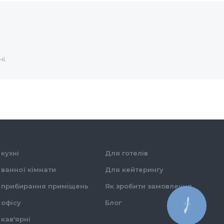
лів
і.
ртів
кухні
Для готелів
ванної кімнати
Для кейтерингу
 прибирання приміщень
Як зробити замовлення
 офісу
Блог
КНОПКА
ЗВ'ЯЗКУ
кав'ярні