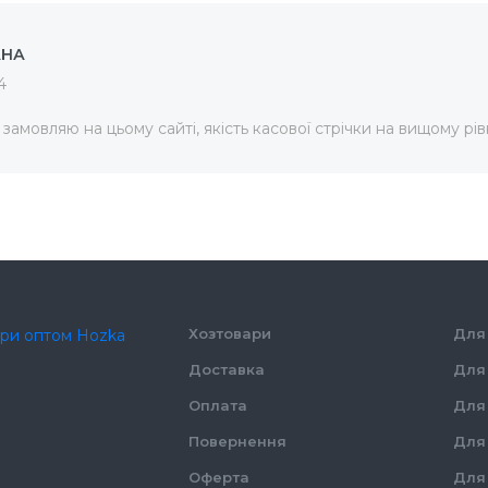
АНА
Мішалки для коктей
4
замовляю на цьому сайті, якість касової стрічки на вищому рівн
Прикраси для десе
Зубочистки
Хозтовари
Для 
Доставка
Для 
Оплата
Для
Повернення
Для
Оферта
Для 