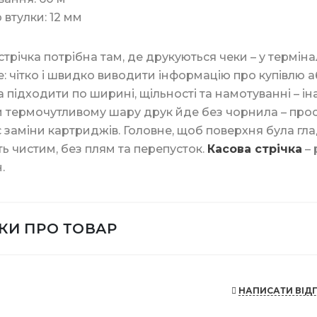
асоби
Штемпельна продук
 втулки: 12 мм
ери
Мішалки для кави
стрічка потрібна там, де друкуються чеки – у термінал
ля дезінфекції
Маркери та корект
: чітко і швидко виводити інформацію про купівлю а
Пластикова упаков
 підходити по ширині, щільності та намотуванні – і
 термочутливому шару друк йде без чорнила – прост
Батарейки та ЗП
 заміни картриджів. Головне, щоб поверхня була гл
ики
Контейнери для їжі
ь чистим, без плям та перепусток.
Касова стрічка
– 
.
нти та знаряддя
Контейнери із фоль
УКИ ПРО ТОВАР
Шпажки для шашли
НАПИСАТИ ВІД
Соломинки