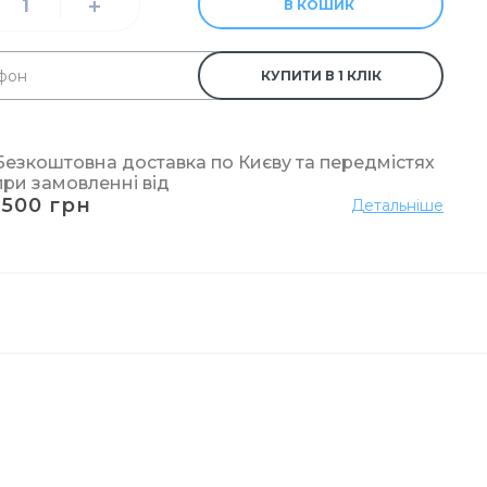
В КОШИК
ові
КУПИТИ В 1 КЛІК
 унітазу
Безкоштовна доставка по Києву та передмістях
при замовленні від
1500 грн
Детальніше
елярський
вих склянок
кі
к