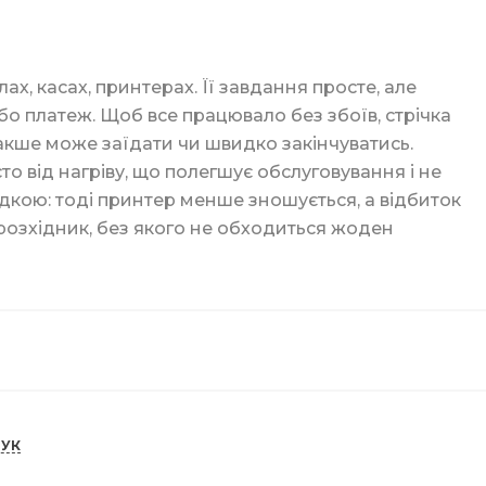
ція
ах, касах, принтерах. Її завдання просте, але
ори
бо платеж. Щоб все працювало без збоїв, стрічка
ка
накше може заїдати чи швидко закінчуватись.
о від нагріву, що полегшує обслуговування і не
адкою: тоді принтер менше зношується, а відбиток
розхідник, без якого не обходиться жоден
ги
ку
ГУК