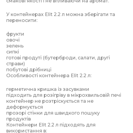
смакові якості і не впливаючи на аромат.
У контейнерах Elit 2.2 л можна зберігати та
переносити:
фрукти
овочі
зелень
сипкі
готові продуті (бутерброди, салати, другі
страви)
побутові дрібниці
Особливості контейнера Elit 2.2 л:
герметична кришка із засувками
підходить для розігріву в мікрохвильовій печі
контейнер не розтріскується та не
деформується
прозорі стінки для швидкого пошуку
продуктів
Контейнери Elit 2.2 л підходять для
використання в: