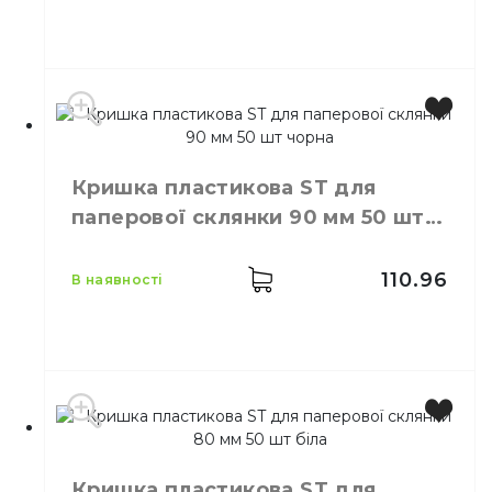
Виробник
Україна
Колір
Білий
Кришка пластикова ST для
Розмір
D=90 мм
паперової склянки 90 мм 50 шт
Кількість в упаковці
50,
шт.
чорна
Матеріал
Пластик
110.96
в наявності
Виробник
Україна
Колір
Чорний
Кришка пластикова ST для