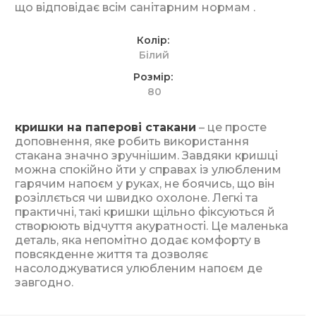
що відповідає всім санітарним нормам .
Колір
Білий
Розмір
80
кришки на паперові стакани
– це просте
доповнення, яке робить використання
стакана значно зручнішим. Завдяки кришці
можна спокійно йти у справах із улюбленим
гарячим напоєм у руках, не боячись, що він
розіллється чи швидко охолоне. Легкі та
практичні, такі кришки щільно фіксуються й
створюють відчуття акуратності. Це маленька
деталь, яка непомітно додає комфорту в
повсякденне життя та дозволяє
насолоджуватися улюбленим напоєм де
завгодно.