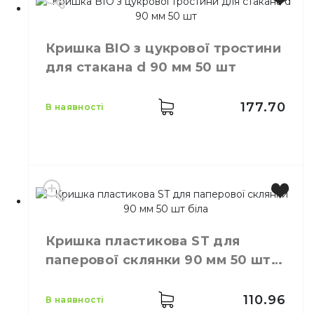
Виробник
Україна
Колір
Чорний
Кришка BIO з цукрової тростини
Розмір
D=80 мм
для стакана d 90 мм 50 шт
Кількість в упаковці
50,
шт.
Матеріал
Пластик
177.70
в наявності
Виробник
Китай
Колір
Білий
Кришка пластикова ST для
Розмір
D=90 мм
паперової склянки 90 мм 50 шт
Кількість в упаковці
50,
шт.
біла
110.96
в наявності