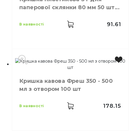
Розмір
D=90 мм
паперової склянки 80 мм 50 шт
Кількість в упаковці
50,
шт.
біла
Матеріал
Пластик
91.61
в наявності
Виробник
Україна
Колір
Білий
Кришка кавова Фреш 350 - 500
Розмір
D=80 мм
мл з отвором 100 шт
Кількість в упаковці
50,
шт.
Матеріал
Пластик
178.15
в наявності