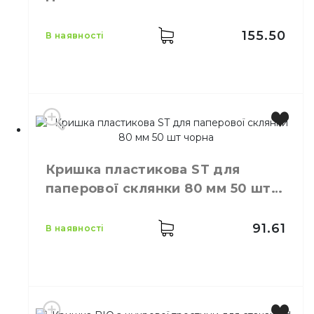
155.50
в наявності
Виробник
Китай
Колір
Білий
Кришка пластикова ST для
Розмір
D=80 мм
паперової склянки 80 мм 50 шт
Кількість в упаковці
50,
шт.
чорна
91.61
в наявності