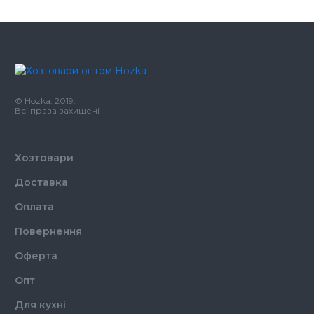
Виробник
Україна
Колір
Прозорий
Кількість в упаковці
100,
шт.
Матеріал
Пластик
© Hozka. 2019.
Тип
З отвором
Всі права захищені
Хозтовари
Доставка
Оплата
Повернення
Оферта
Опт
Для кухні