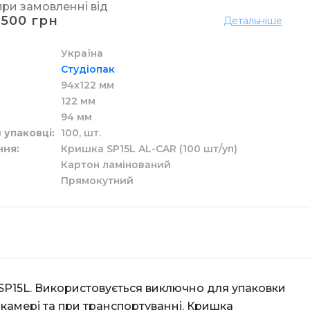
при замовленні від
1500 грн
Детальніше
Україна
Студіопак
лизни
я труб
перових рушників
м
рання
рчения
94х122 мм
122 мм
94 мм
в упаковці
100,
шт.
ння
Кришка SP15L AL-CAR (100 шт/уп)
Картон ламінований
а рідкі засоби
ідлоги
у
р
Прямокутний
ові
 унітазу
SP15L. Використовується виключно для упаковки
камері та при транспортуванні. Кришка