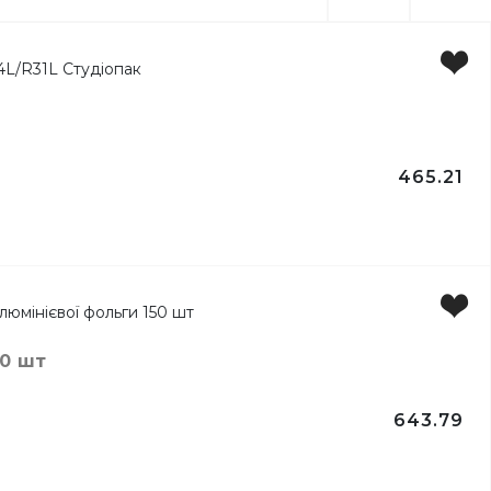
465.21
ги
50 шт
643.79
ку