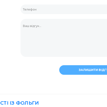
для прання
Скріпки та кнопки
Тримач для скляно
асоби
Штемпельна продук
ери
Мішалки для кави
ЗАЛИШИТИ ВІДГ
ля дезінфекції
Маркери та корект
СТІ ІЗ ФОЛЬГИ
Пластикова упаков