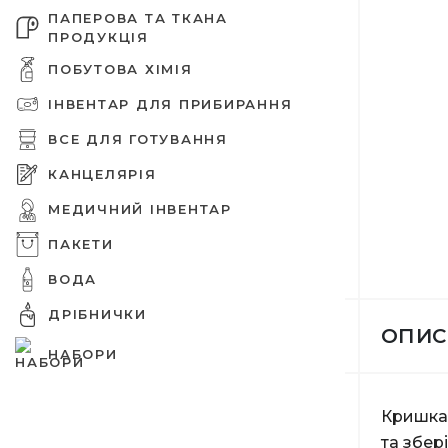
ПАПЕРОВА ТА ТКАНА
ПРОДУКЦІЯ
ПОБУТОВА ХІМІЯ
ІНВЕНТАР ДЛЯ ПРИБИРАННЯ
Дезінфе
Паперов
Tork про
Ємності 
Оргтехні
Бахили
Зіп паке
Шпажки 
Захисні 
живленн
ВСЕ ДЛЯ ГОТУВАННЯ
КАНЦЕЛЯРІЯ
МЕДИЧНИЙ ІНВЕНТАР
ПАКЕТИ
Шампунь
Вафельн
Освіжува
Ємності 
Шапочки
Вакуумні
Прикрас
ВОДА
Єршики д
Папір дл
ДРІБНИЧКИ
ОПИС
НАБОРИ
Крем для
Туалетни
Засоби 
Підложка
Медичні 
Целофан
Мішалки 
Кришка 
Совки
Папки
та збер