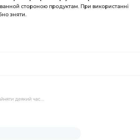
ованной стороною продуктам. При використанні
бно зняти.
елярський
вих склянок
йняти деякий час....
кі