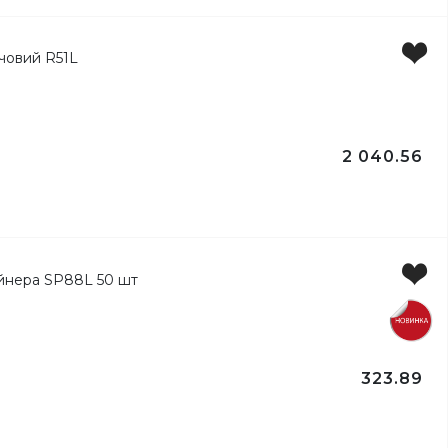
2 040.56
лів
323.89