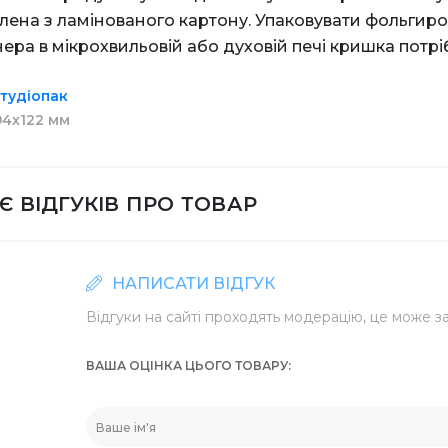
лена з ламінованого картону. Упаковувати фольгир
ера в мікрохвильовій або духовій печі кришка потрі
тудіопак
 для унітазу
ля чищення кухні
ля льоду
а ажурна
Засоби для ванної
Степлери та скоби
94х122 мм
анцелярія
Склянки для кави
Є ВІДГУКІВ ПРО ТОВАР
уалетний Джамбо
для очищення
міттєві
для готелю
Клей олівець/канц
НАПИСАТИ ВІДГУК
та скотчі
Кришки для паперо
Відгуки на сайті проходять модерацію, це може за
ВАША ОЦІНКА ЦЬОГО ТОВАРУ
алетний в листах
ля туалету та ванної кімнати
Біндери канцелярсь
Склянки купольні