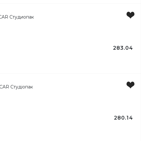
ртів
ування, сервірування та подачі кулінарних виробів.
283.04
280.14