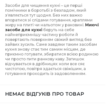
Засоби для чищення кухні – це перші
помічники в боротьбі з безладом, який
з’являється тут щодня. Без них важко
впоратися зі слідами готування, краплями
жиру на плиті чи нальотом у раковині.
Миючі
засоби для кухні
беруть на себе
найнеприємнішу частину роботи й
повертають поверхням свіжий вигляд без
зайвих зусиль. Саме завдяки таким засобам
кухня знову стає тим самим місцем, де
приємно готувати, збиратися всією родиною
чи просто пити ранкову каву. Затишок
відчувається в дрібницях: коли все сяє
чистотою, повітря здається свіжішим, а
готування проходить із задоволенням.
НЕМАЄ ВІДГУКІВ ПРО ТОВАР