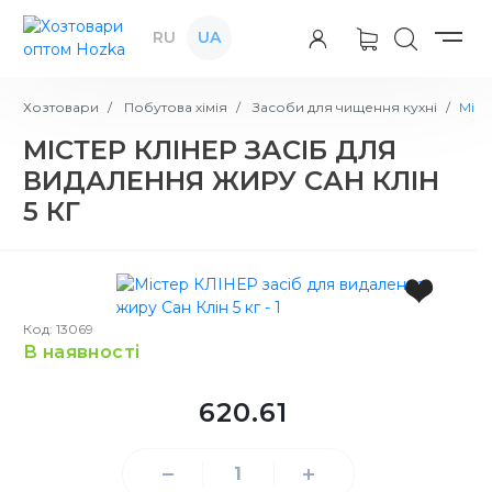
RU
UA
Хозтовари
Побутова хімія
Засоби для чищення кухні
Міст
МІСТЕР КЛІНЕР ЗАСІБ ДЛЯ
ВИДАЛЕННЯ ЖИРУ САН КЛІН
5 КГ
Код: 13069
в наявності
620.61