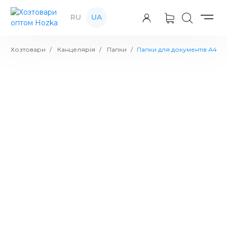
RU
UA
Хозтовари
Канцелярія
Папки
Папки для документів А4
Папка-куточок А4 асорті