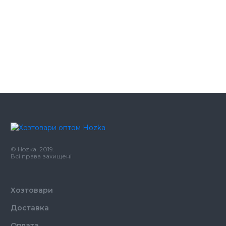
Папка-реєстратор А4 синя 70 мм
119.24 грн
Папка-реєстратор А4 червона 70
119.24 грн
мм
Папка-реєстратор А4 чорна 70
119.24 грн
мм
© Hozka. 2019.
Всі права захищені
Хозтовари
Доставка
Оплата