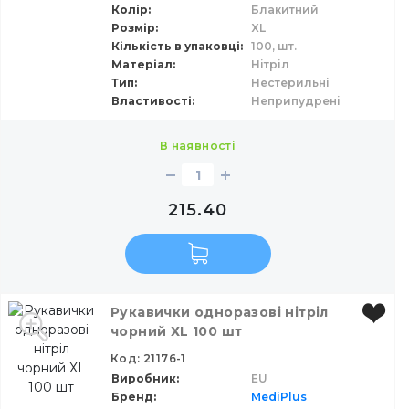
Колір
Блакитний
Матеріал
Розмір
XL
Кількість в упаковці
100,
шт.
XL
Матеріал
Нітріл
Тип
Нестерильні
Властивості
Властивості
Неприпудрені
Колір
в наявності
очистити фільтр
215.40
Рукавички одноразові нітріл
чорний ХL 100 шт
Код: 21176-1
Виробник
EU
Бренд
MediPlus