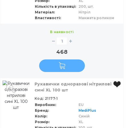
Розмір
XL
Кількість в упаковці
200,
шт.
Матеріал
Нітріл
Властивості
Манжета роликом
в наявності
468
Рукавички одноразові нітрилові
сині ХL 100 шт
Код: 21177-1
Виробник
EU
Бренд
MediPlus
Колір
Синій
Розмір
XL
Кількість в упаковці
100,
шт.