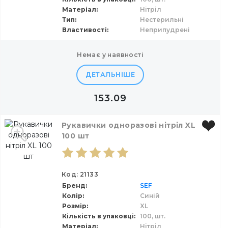
Матеріал
Нітріл
Тип
Нестерильні
Властивості
Неприпудрені
немає у наявності
ДЕТАЛЬНІШЕ
153.09
Рукавички одноразові нітріл XL
100 шт
Код: 21133
Бренд
SEF
Колір
Синій
Розмір
XL
Кількість в упаковці
100,
шт.
Матеріал
Нітріл