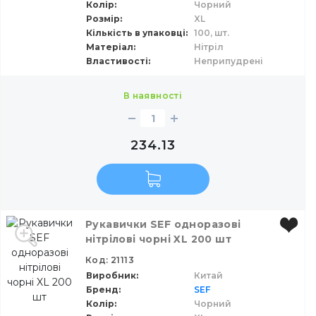
Колір
Чорний
Розмір
XL
Кількість в упаковці
100,
шт.
Матеріал
Нітріл
Властивості
Неприпудрені
в наявності
234.13
Рукавички SEF одноразові
нітрілові чорні XL 200 шт
Код: 21113
Виробник
Китай
Бренд
SEF
Колір
Чорний