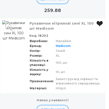
259.88
Рукавички нітрилові сині XL 100
шт Medicom
Код: 18202
Виробник
Малайзія
Бренд
Medicom
Колір
Синій
Розмір
XL
Кількість в
100,
шт.
упаковці
Кількість у
10,
шт.
ящику
Захист рук від інфекції та
Призначення
агресивного середовища.
Матеріал
Нітріл
немає у наявності