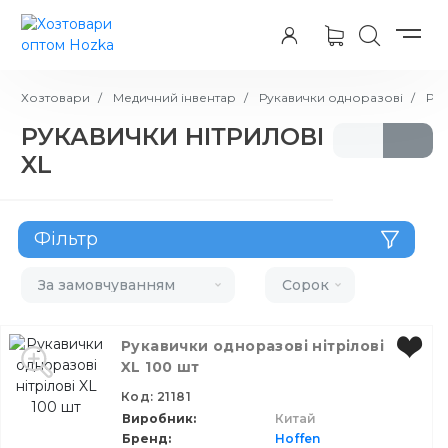
Хозтовари
Медичний інвентар
Рукавички одноразові
Рук
РУКАВИЧКИ НІТРИЛОВІ
XL
Фільтр
Бренд
За замовчуванням
Сорок
Виробник
Рукавички одноразові нітрілові
XL 100 шт
Призначення
Код: 21181
Тип
Виробник
Китай
Бренд
Hoffen