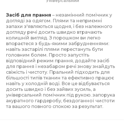
Універсальний
Засіб для прання
– незамінний помічник у
догляді за одягом. Плями та неприємні
запахи з'являються щодня, і без належного
догляду речі досить швидко втрачають
колишній вигляд. З порошком ви легко
впораєтеся з будь-якими забрудненнями:
навіть застарілі плями перестануть бути
головним болем. Просто запустіть
відповідний режим прання, додайте засіб
для прання і незабаром речі знову знайдуть
свіжість і чистоту. Пральний підходить для
більшості типів тканин та ефективно працює
навіть у холодній воді. Все це відбувається
досить швидко і без зайвих зусиль, а
універсальний помічник під рукою. запорука
акуратного гардеробу, бездоганної чистоти
та вашого повного спокою за результат.