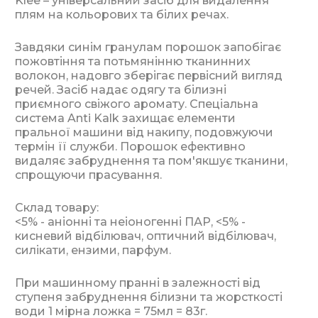
Klee – універсальний засіб для видалення
плям на кольорових та білих речах.
Завдяки синім гранулам порошок запобігає
пожовтіння та потьмянінню тканинних
волокон, надовго зберігає первісний вигляд
речей. Засіб надає одягу та білизні
приємного свіжого аромату. Спеціальна
система Anti Kalk захищає елементи
пральної машини від накипу, подовжуючи
термін її служби. Порошок ефективно
видаляє забруднення та пом'якшує тканини,
спрощуючи прасування.
Склад товару:
<5% - аніонні та неіоногенні ПАР, <5% -
кисневий відбілювач, оптичний відбілювач,
силікати, ензими, парфум.
При машинному пранні в залежності від
ступеня забруднення білизни та жорсткості
води 1 мірна ложка = 75мл = 83г.