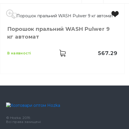
Порошок пральний WASH Pulwer 9
кг автомат
567.29
в наявності
Виробник
Польща
Бренд
WASH Pulwer
© Hozka. 2019.
Місткість
9 кг
Всі права захищені
Призначення
Для прання