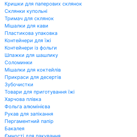
Кришки для паперових склянок
Склянки купольні
Тримач для склянок
Мішалки для кави
Пластикова упаковка
Контейнери для їжі
Контейнери із фольги
Шпажки для шашлику
Соломинки
Мішалки для коктейлів
Прикраси для десертів
Зубочистки
Товари для приготування їжі
Харчова плівка
Фольга алюмінієва
Рукав для запікання
Пергаментний папір
Бакалея
Ємності для пакування