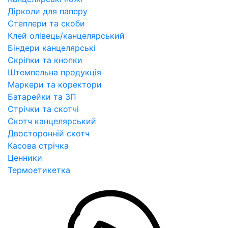
Дірколи для паперу
Степлери та скоби
Клей олівець/канцелярський
Біндери канцелярські
Скріпки та кнопки
Штемпельна продукція
Маркери та коректори
Батарейки та ЗП
Стрічки та скотчі
Скотч канцелярський
Двосторонній скотч
Касова стрічка
Ценники
Термоетикетка