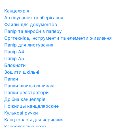
Канцелярія
Архівування та зберігання
Файлы для документов
Папір та вироби з паперу
Оргтехніка, інструменти та елементи живлення
Папір для листування
Папір А4
Папір А5
Блокноти
Зошити шкільні
Папки
Папки швидкозшивачі
Папки реєстратори
Дрібна канцелярія
Ножницы канцелярские
Кулькові ручки
Канцтовары для черчения
Канцелярські ножі