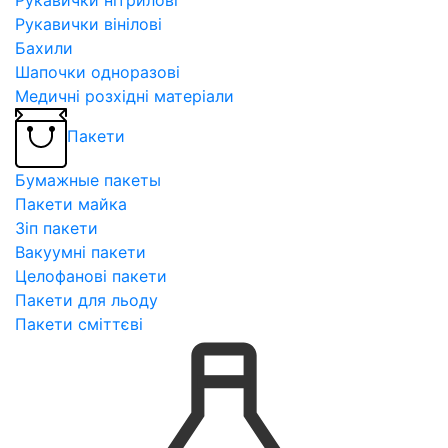
Рукавички вінілові
Бахили
Шапочки одноразові
Медичні розхідні матеріали
Пакети
Бумажные пакеты
Пакети майка
Зіп пакети
Вакуумні пакети
Целофанові пакети
Пакети для льоду
Пакети сміттєві