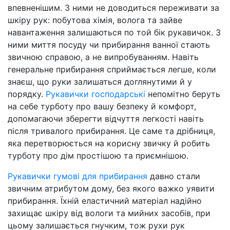
впевненішим. З ними не доводиться переживати за
шкіру рук: побутова хімія, волога та зайве
навантаження залишаються по той бік рукавичок. З
ними миття посуду чи прибирання ванної стають
звичною справою, а не випробуванням. Навіть
генеральне прибирання сприймається легше, коли
знаєш, що руки залишаться доглянутими й у
порядку.
Рукавички господарські
непомітно беруть
на себе турботу про вашу безпеку й комфорт,
допомагаючи зберегти відчуття легкості навіть
після тривалого прибирання. Це саме та дрібниця,
яка перетворюється на корисну звичку й робить
турботу про дім простішою та приємнішою.
Рукавички гумові для прибирання
давно стали
звичним атрибутом дому, без якого важко уявити
прибирання. Їхній еластичний матеріал надійно
захищає шкіру від вологи та мийних засобів, при
цьому залишається гнучким, тож рухи рук