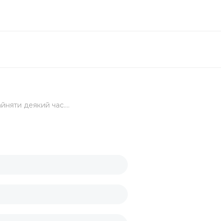
йняти деякий час....
елярський
вих склянок
кі