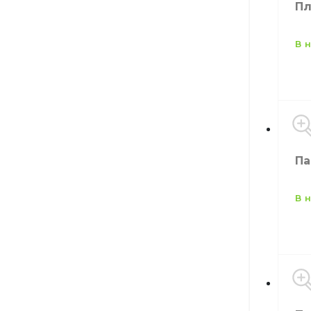
Пл
в
Ко
Па
в
Бр