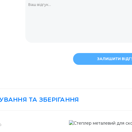
для прання
Скріпки та кнопки
Тримач для скляно
ЗАЛИШИТИ ВІДГ
асоби
Штемпельна продук
ери
Мішалки для кави
ВУВАННЯ ТА ЗБЕРІГАННЯ
ля дезінфекції
Маркери та корект
Пластикова упаков