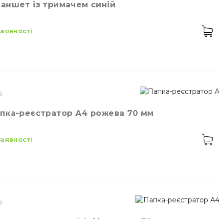
аншет із тримачем синій
 наявності
Соломинки
лір
В асортименті
пка-реєстратор А4 рожева 70 мм
 наявності
Мішалки для коктей
енд
ELITE