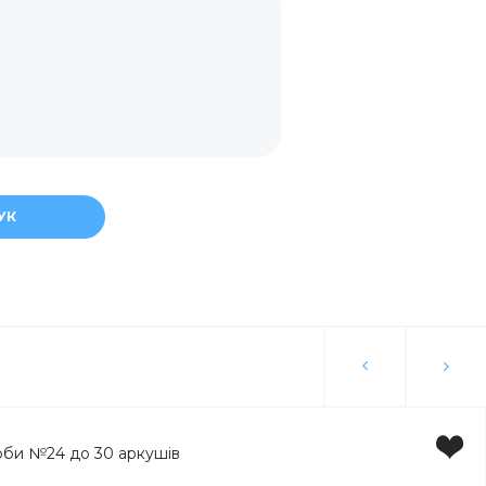
к
УК
ція
ори
ка