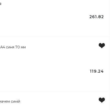
в
261.82
119.24
ги
ку