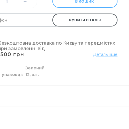
В КОШИК
КУПИТИ В 1 КЛІК
лизни
я труб
перових рушників
м
рання
рчения
Безкоштовна доставка по Києву та передмістях
при замовленні від
1500 грн
Детальніше
Зелений
а рідкі засоби
ідлоги
у
р
в упаковці
12,
шт.
ові
 унітазу