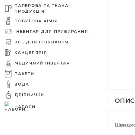
ПАПЕРОВА ТА ТКАНА
ПРОДУКЦІЯ
ПОБУТОВА ХІМІЯ
ІНВЕНТАР ДЛЯ ПРИБИРАННЯ
Дезінфе
Паперов
Tork про
Ємності 
Оргтехні
Бахили
Зіп паке
Шпажки 
Захисні 
живленн
ВСЕ ДЛЯ ГОТУВАННЯ
КАНЦЕЛЯРІЯ
МЕДИЧНИЙ ІНВЕНТАР
ПАКЕТИ
Шампунь
Вафельн
Освіжува
Ємності 
Шапочки
Вакуумні
Прикрас
ВОДА
Єршики д
Папір дл
ДРІБНИЧКИ
ОПИС
НАБОРИ
Крем для
Туалетни
Засоби 
Підложка
Медичні 
Целофан
Мішалки 
Швидко
Совки
Папки