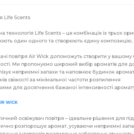
я Life Scents
алетний в листах
ля туалету та ванної кімнати
Біндери канцелярсь
Склянки купольні
на технологія Life Scents – це комбінація із трьох ор
ють один одного та створюють єдину композицію, 
для прання
Скріпки та кнопки
ачі повітря Air Wick допоможуть створити у вашому
Тримач для скляно
ості. Ми пропонуємо широкий вибір ароматів для до
ізує неприємні запахи та наповнює будинок арома
нів свіжості за мінімальної частоти розпилення
асоби
Штемпельна продук
ими для досягнення бажаної інтенсивності аромату
ери
Мішалки для кави
IR WICK
ля дезінфекції
Маркери та корект
ичний освіжувач повітря – ідеальне рішення для підт
Пластикова упаков
ично розпорошує аромат, усуваючи неприємні зап
вання інтервалів розпилення забезпечує зручність