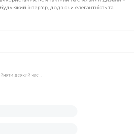
будь-який інтер'єр, додаючи елегантність та
ги
йняти деякий час....
ку