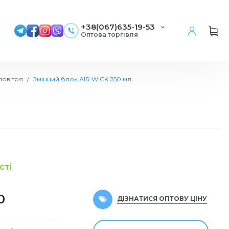
+38(067)635-19-53
Оптова торгівля
повітря
Змінний блок АIR WICK 250 мл
увач повітря
в
ння плям
ікон
алетного паперу
иковий та
тов
ачі
ские
ий
сті
овітря
осуду
рветок
ирання
ч
і
'яний посуд
0
ДІЗНАТИСЯ ОПТОВУ ЦІНУ
лизни
я труб
перових рушників
м
рання
рчения