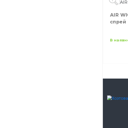
АIR W
спрей
в наявн
Виробн
Бренд
Місткіс
Призна
Тип