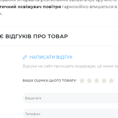
тичний освіжувач повітря
гармонійно впишеться в 
Батарейки та ЗП
.
ики
Контейнери для їжі
Є ВІДГУКІВ ПРО ТОВАР
нти та знаряддя
Контейнери із фоль
НАПИСАТИ ВІДГУК
Відгуки на сайті проходять модерацію, це може за
Шпажки для шашли
ВАША ОЦІНКА ЦЬОГО ТОВАРУ
Соломинки