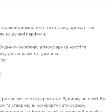
кі
игінальних компонентів в одному ароматі, які
як вишукані парфуми.
 будинку особливу атмосферу свіжості та
к
му для справжніх гурманів.
том
ція
.
ори
римки свіжості та аромату в будинку чи офісі. Він
ка
ахи та створюючи комфортну атмосферу.
 використання. Компактний та стильний дизайн –