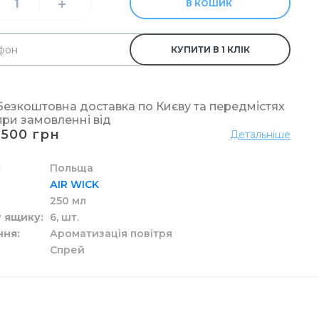
В КОШИК
КУПИТИ В 1 КЛІК
а рідкі засоби
ідлоги
у
р
ові
Безкоштовна доставка по Києву та передмістях
при замовленні від
1500 грн
Детальніше
 унітазу
Польща
АIR WICK
250 мл
 у ящику
6,
шт.
ння
Ароматизація повітря
Спрей
елярський
вих склянок