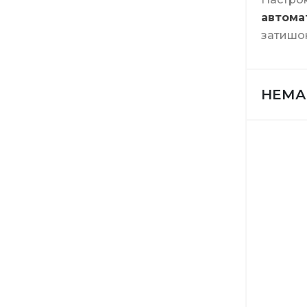
автома
затишок
Витратн
НЕМА
Інструме