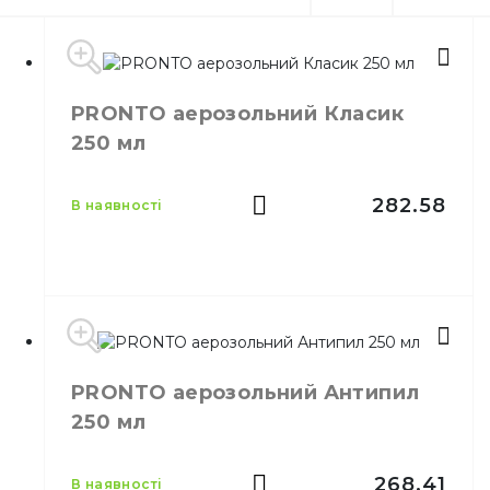
PRONTO аерозольний Класик
250 мл
282.58
в наявності
Виробник
Johnson
PRONTO аерозольний Антипил
Бренд
PRONTO
250 мл
Місткість
250 мл
Кількість у ящику
12,
шт.
Призначення
Поліроль для меблів
268.41
в наявності