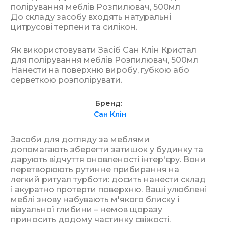
полірування меблів Розпилювач, 500мл
До складу засобу входять натуральні
цитрусові терпени та силікон.
Як використовувати Засіб Сан Клін Кристал
для полірування меблів Розпилювач, 500мл
Нанести на поверхню виробу, губкою або
серветкою розполірувати.
Бренд
Сан Клін
Засоби для догляду за меблями
допомагають зберегти затишок у будинку та
дарують відчуття оновленості інтер'єру. Вони
перетворюють рутинне прибирання на
легкий ритуал турботи: досить нанести склад
і акуратно протерти поверхню. Ваші улюблені
меблі знову набувають м'якого блиску і
візуальної глибини – немов щоразу
приносить додому частинку свіжості.