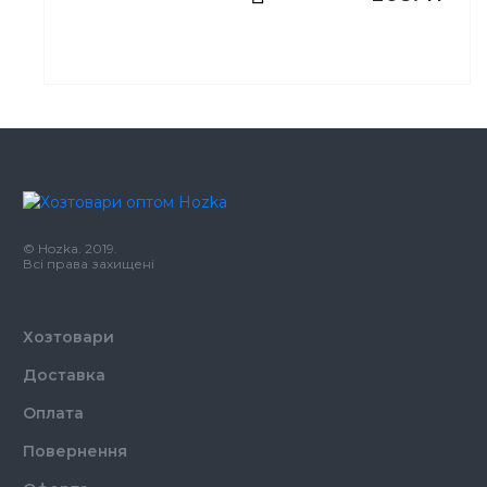
Тип
Аэрозоль
Виробник
Johnson
Бренд
PRONTO
Місткість
250 мл
Кількість у ящику
12,
шт.
© Hozka. 2019.
Призначення
Поліроль для меблів
Всі права захищені
Тип
Аэрозоль
Хозтовари
Доставка
Оплата
Повернення