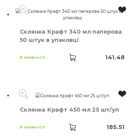
Виробник
Україна
Місткість
450 мл
Склянка Крафт 340 мл паперова
Колір
Жовтий
50 штук в упаковці
Кількість в упаковці
25,
шт.
Матеріал
Ламінат
141.48
в наявності
Місткість
340 мл
Склянка Крафт 450 мл 25 шт/уп
Колір
Коричневий
Кількість в
50,
шт.
упаковці
185.51
в наявності
Кількість у
40,
шт.