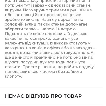
Коли немає часу присісти, а гарячий напій
потрібен тут і зараз – одноразовий стакан
виручає. Його зручно тримати в руці, він не
обпікає пальці й не протікає, якщо все
зроблено як слід. Навіть у дорозі чи на
холодній вулиці такий стакан допомагає
зберегти тепло – і напою, і настрою.
Підходить не лише для кави, а й для чаю,
какао чи чогось прохолодного – усе
залежить від ситуації. Їх використовують у
кав’ярнях, на виніс, в офісах або на заходах –
всюди, де важливі швидкість і акуратність. А
ще це чисто й практично: не потрібно мити,
шукати посуд чи думати, куди потім усе
ставити. Просте рішення, що робить подачу
напоїв швидкою, чистою і без зайвого
клопоту.
НЕМАЄ ВІДГУКІВ ПРО ТОВАР