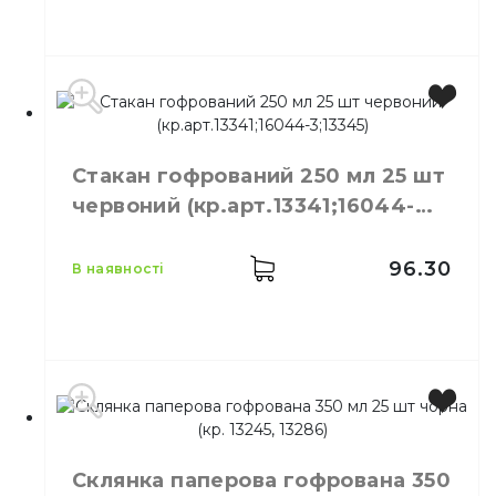
ящику
Склянка Крафт 340 мл
Призначення
паперова 50 шт/уп
Матеріал
Паперовий
Місткість
450 мл
Колір
Коричневий
Стакан гофрований 250 мл 25 шт
Кількість в упаковці
25,
шт.
червоний (кр.арт.13341;16044-
Матеріал
Паперовий
3;13345)
96.30
в наявності
Місткість
250 мл
Колір
Червоний
Склянка паперова гофрована 350
Кількість в упаковці
25,
шт.