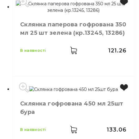
Виробник
Україна
Місткість
350 мл
Склянка паперова гофрована 350
Колір
Білий
мл 25 шт зелена (кр.13245, 13286)
Кількість в упаковці
50,
шт.
Матеріал
Паперовий
121.26
в наявності
Виробник
Україна
Склянка гофрована 450 мл 25шт
Місткість
350 мл
бура
Колір
Зелений
Кількість в упаковці
25,
шт.
Матеріал
Картон
133.06
в наявності