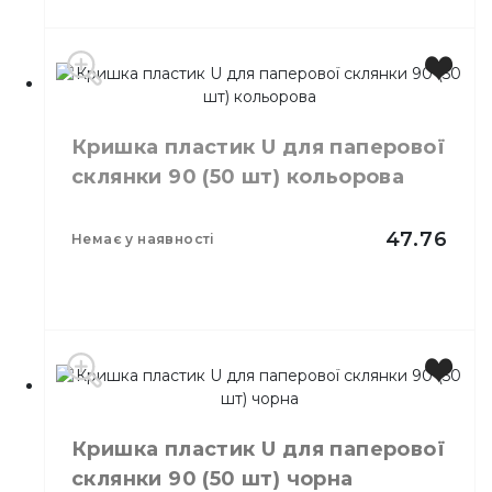
Колір
Білий
Розмір
90
Кількість в
50,
шт.
упаковці
Кришка пластик U для паперової
Кількість у
склянки 90 (50 шт) кольорова
40,
шт.
ящику
Кришки пластикові для
Призначення
47.76
одноразових склянок
немає у наявності
Матеріал
Пластик
Колір
Кольорова
Розмір
90
Кількість в
50,
шт.
упаковці
Кількість у
Кришка пластик U для паперової
40,
шт.
ящику
склянки 90 (50 шт) чорна