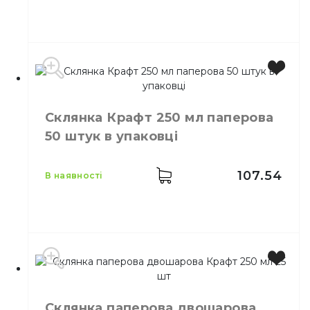
Виробник
Україна
Місткість
350 мл
Склянка Крафт 250 мл паперова
Колір
Чорний
50 штук в упаковці
Кількість в упаковці
30,
шт.
Матеріал
Картон
107.54
в наявності
Місткість
250 мл
Колір
Коричневий
Склянка паперова двошарова