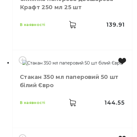
Кількість в
50,
шт.
Крафт 250 мл 25 шт
упаковці
Кількість у
48,
шт.
ящику
139.91
в наявності
Склянка Крафт 250 мл
Призначення
паперова 50 шт/уп
Матеріал
Паперовий
Виробник
Україна
Стакан 350 мл паперовий 50 шт
Місткість
250 мл
білий Євро
Колір
Коричневий
Кількість в упаковці
25,
шт.
Матеріал
Картон ламінований
144.55
в наявності