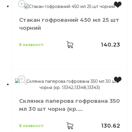
Виробник
Україна
Стакан гофрований 450 мл 25 шт
Місткість
270 мл
чорний
Колір
Чорний
Кількість в упаковці
25,
шт.
Матеріал
Картон
140.23
в наявності
Виробник
Україна
Місткість
450 мл
Склянка паперова гофрована 350
Колір
Чорний
мл 30 шт чорна (кр.
Кількість в упаковці
25,
шт.
13342,13348,13343)
Матеріал
Картон
130.62
в наявності