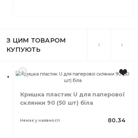
Виробник
Україна
З ЦИМ ТОВАРОМ
Місткість
450 мл
КУПУЮТЬ
Колір
Бурий
Кількість в упаковці
25,
шт.
Матеріал
Картон
Кришка пластик U для паперової
склянки 90 (50 шт) біла
80.34
немає у наявності