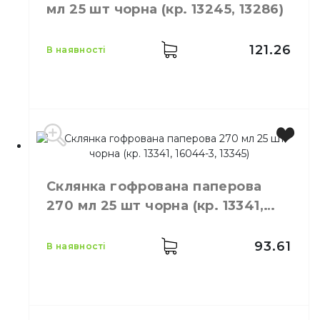
мл 25 шт чорна (кр. 13245, 13286)
Матеріал
Паперовий
121.26
в наявності
Виробник
Україна
Місткість
350 мл
Склянка гофрована паперова
Колір
Чорний
270 мл 25 шт чорна (кр. 13341,
Кількість в упаковці
25,
шт.
16044-3, 13345)
Матеріал
Картон
93.61
в наявності