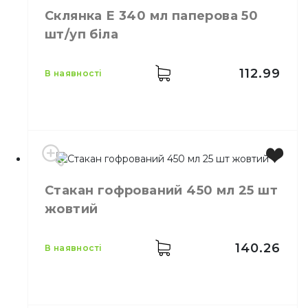
Місткість
250 мл
Склянка Е 340 мл паперова 50
Колір
Кольоровий
шт/уп біла
Кількість в
50,
шт.
упаковці
Кількість у
112.99
48,
шт.
в наявності
ящику
Склянка одноразова
Призначення
паперова
Матеріал
Паперовий
Місткість
340 мл
Стакан гофрований 450 мл 25 шт
Колір
Білий
жовтий
Кількість в
50,
шт.
упаковці
Кількість у
140.26
40,
шт.
в наявності
ящику
Склянка одноразова
Призначення
паперова
Матеріал
Паперовий