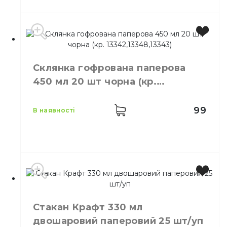
Виробник
Україна
Місткість
350 мл
Склянка гофрована паперова
Колір
Червоний
450 мл 20 шт чорна (кр.
Кількість в упаковці
25,
шт.
13342,13348,13343)
Матеріал
Картон
99
в наявності
Виробник
Україна
Місткість
450 мл
Стакан Крафт 330 мл
Колір
Чорний
двошаровий паперовий 25 шт/уп
Кількість в упаковці
20,
шт.