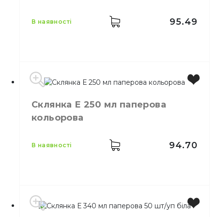
Матеріал
Картон
95.49
в наявності
Місткість
330 мл
Склянка Е 250 мл паперова
Колір
Бурий
кольорова
Кількість шарів
2
Кількість в упаковці
25,
шт.
Матеріал
Паперовий
94.70
в наявності