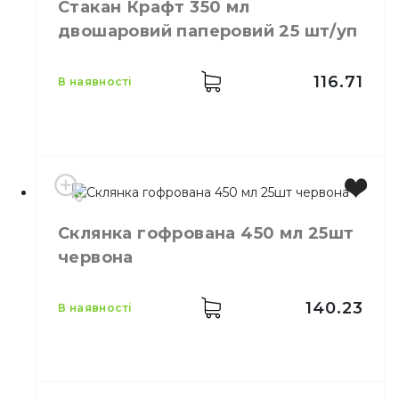
Стакан Крафт 350 мл
Колір
Білий
двошаровий паперовий 25 шт/уп
Кількість в упаковці
30,
шт.
Матеріал
Картон
116.71
в наявності
Місткість
350 мл
Склянка гофрована 450 мл 25шт
Колір
Коричневий
червона
Кількість в упаковці
25,
шт.
140.23
в наявності