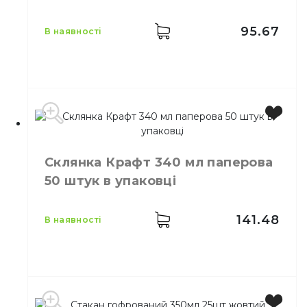
Матеріал
Картон
95.67
в наявності
Виробник
Україна
Місткість
250 мл
Склянка Крафт 340 мл паперова
Колір
Зелений
50 штук в упаковці
Кількість в упаковці
25,
шт.
Матеріал
Ламінат
141.48
в наявності