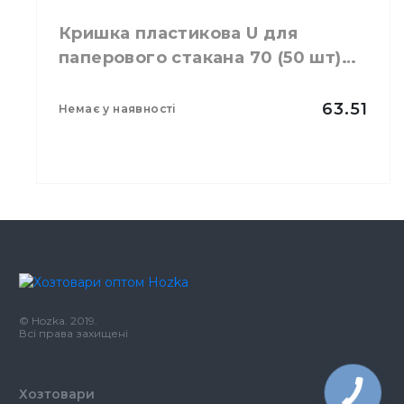
Кришка пластикова U для
паперового стакана 70 (50 шт)
чорна
63.51
немає у наявності
Колір
Чорний
Розмір
70
Кількість в упаковці
50,
шт.
Матеріал
Пластик
© Hozka. 2019.
Всі права захищені
Хозтовари