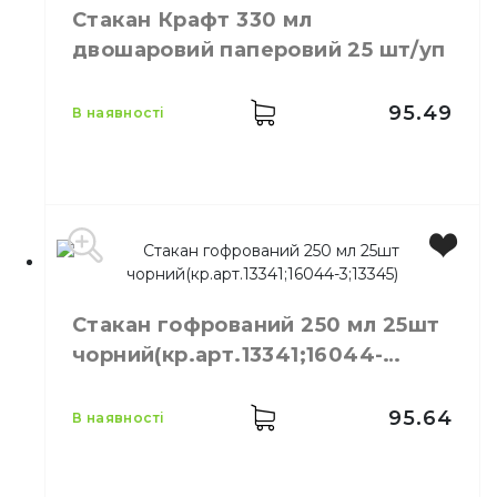
Колір
Червоний
Стакан Крафт 330 мл
Кількість в упаковці
25,
шт.
двошаровий паперовий 25 шт/уп
Матеріал
Паперовий
95.49
в наявності
Місткість
330 мл
Колір
Бурий
Стакан гофрований 250 мл 25шт
Кількість шарів
2
чорний(кр.арт.13341;16044-
Кількість в упаковці
25,
шт.
3;13345)
Матеріал
Паперовий
95.64
в наявності