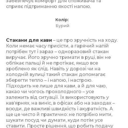
забезпечує комфорт для споживача та
сприяє підтриманню якості напою.
Колір
Бурий
Стакани для кави
– це про зручність на ходу.
Коли немає часу присісти, а гарячий напій
потрібен тут і зараз – одноразовий стакан
виручає. Його зручно тримати в руці, він не
обпікає пальці й не протікає, якщо все
зроблено як слід. Навіть у дорозі чи на
холодній вулиці такий стакан допомагає
зберегти тепло – і напою, і настрою.
Підходить не лише для кави, а й для чаю,
какао чи чогось прохолодного – усе
залежить від ситуації. Їх використовують у
кав’ярнях, на виніс, в офісах або на заходах –
всюди, де важливі швидкість і акуратність. А
ще це чисто й практично: не потрібно мити,
шукати посуд чи думати, куди потім усе
ставити. Просте рішення, що робить подачу