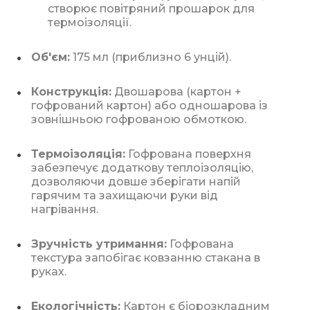
створює повітряний прошарок для
термоізоляції.
Об'єм:
175 мл (приблизно 6 унцій).
Конструкція:
Двошарова (картон +
гофрований картон) або одношарова із
зовнішньою гофрованою обмоткою.
Термоізоляція:
Гофрована поверхня
забезпечує додаткову теплоізоляцію,
дозволяючи довше зберігати напій
гарячим та захищаючи руки від
нагрівання.
Зручність утримання:
Гофрована
текстура запобігає ковзанню стакана в
руках.
Екологічність:
Картон є біорозкладним