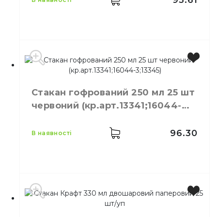
93.61
Виробник
Україна
Місткість
270 мл
Стакан гофрований 250 мл 25 шт
Колір
Чорний
червоний (кр.арт.13341;16044-
Кількість в упаковці
25,
шт.
3;13345)
Матеріал
Картон
96.30
в наявності
Місткість
250 мл