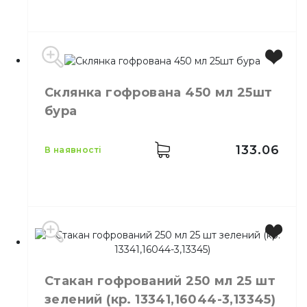
Місткість
450 мл
Склянка гофрована 450 мл 25шт
Колір
Коричневий
бура
Кількість в упаковці
25,
шт.
Матеріал
Паперовий
133.06
в наявності
Виробник
Україна
Місткість
450 мл
Стакан гофрований 250 мл 25 шт
Колір
Бурий
зелений (кр. 13341,16044-3,13345)
Кількість в упаковці
25,
шт.