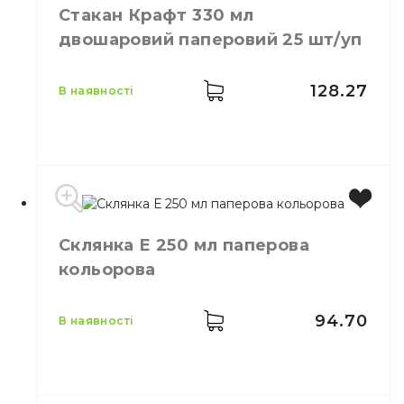
Стакан Крафт 330 мл
двошаровий паперовий 25 шт/уп
128.27
в наявності
Виробник
Україна
Склянка Е 250 мл паперова
Місткість
330 мл
кольорова
Колір
Коричневий
Кількість в упаковці
25,
шт.
Матеріал
Ламінат
94.70
в наявності