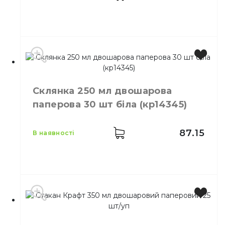
ящику
Склянка Крафт 250 мл
Призначення
паперова 50 шт/уп
Матеріал
Паперовий
Виробник
Україна
Місткість
450 мл
Склянка 250 мл двошарова
Колір
Чорний
паперова 30 шт біла (кр14345)
Кількість в упаковці
25,
шт.
Матеріал
Картон
87.15
в наявності
Виробник
Україна
Місткість
250 мл