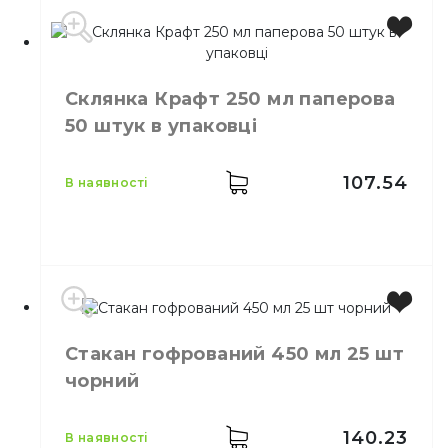
Місткість
250 мл
Колір
Кольоровий
Склянка Крафт 250 мл паперова
Кількість в
50,
шт.
50 штук в упаковці
упаковці
Кількість у
48,
шт.
ящику
107.54
в наявності
Склянка одноразова
Призначення
паперова
Матеріал
Паперовий
Місткість
250 мл
Стакан гофрований 450 мл 25 шт
Колір
Коричневий
чорний
Кількість в
50,
шт.
упаковці
Кількість у
140.23
48,
шт.
в наявності