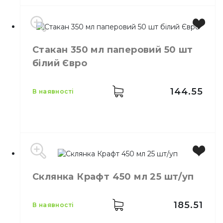
Стакан 350 мл паперовий 50 шт
білий Євро
144.55
в наявності
Виробник
Україна
Склянка Крафт 450 мл 25 шт/уп
Місткість
350 мл
Колір
Білий
Кількість в упаковці
50,
шт.
185.51
в наявності
Матеріал
Паперовий