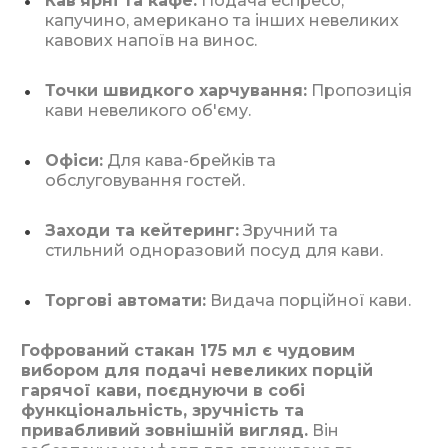
Кав'ярні та кафе:
Подача еспресо,
капучино, американо та інших невеликих
кавових напоїв на винос.
Точки швидкого харчування:
Пропозиція
кави невеликого об'єму.
Офіси:
Для кава-брейків та
обслуговування гостей.
Заходи та кейтеринг:
Зручний та
стильний одноразовий посуд для кави.
Торгові автомати:
Видача порційної кави.
Гофрований стакан 175 мл є чудовим
вибором для подачі невеликих порцій
гарячої кави, поєднуючи в собі
функціональність, зручність та
привабливий зовнішній вигляд.
Він