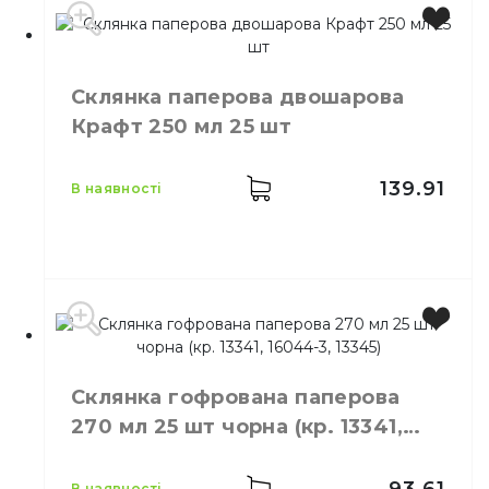
Виробник
Україна
Місткість
450 мл
Склянка паперова двошарова
Колір
Червоний
Крафт 250 мл 25 шт
Кількість в упаковці
25,
шт.
Матеріал
Картон
139.91
в наявності
Виробник
Україна
Місткість
250 мл
Склянка гофрована паперова
Колір
Коричневий
270 мл 25 шт чорна (кр. 13341,
Кількість в упаковці
25,
шт.
16044-3, 13345)
Матеріал
Картон ламінований
в наявності