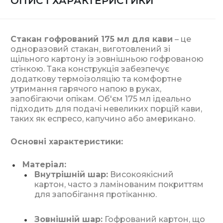
ОПИС І ХАРАКТЕРИСТИКИ
Стакан гофрований 175 мл для кави
– це
одноразовий стакан, виготовлений зі
щільного картону із зовнішньою гофрованою
стінкою. Така конструкція забезпечує
додаткову термоізоляцію та комфортне
утримання гарячого напою в руках,
запобігаючи опікам. Об'єм 175 мл ідеально
підходить для подачі невеликих порцій кави,
таких як еспресо, капучино або американо.
Основні характеристики:
Матеріал:
Внутрішній шар:
Високоякісний
картон, часто з ламінованим покриттям
для запобігання протіканню.
Зовнішній шар:
Гофрований картон, що