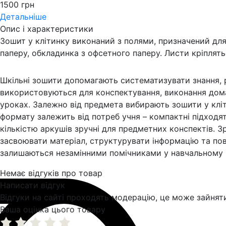
1500 грн
Детальніше
Опис і характеристики
Зошит у клітинку виконаний з полями, призначений для 
паперу, обкладинка з офсетного паперу. Листи кріплят
Шкільні зошити допомагають систематизувати знання, р
використовуються для конспектування, виконання домаш
уроках. Залежно від предмета вибирають зошити у кліт
формату залежить від потреб учня – компактні підходя
кількістю аркушів зручні для предметних конспектів. 
засвоювати матеріал, структурувати інформацію та пов
залишаються незамінними помічниками у навчальному п
Немає відгуків про товар
Написати відгук
Відгуки на сайті проходять модерацію, це може зайняти 
Ваша оцінка цього товару