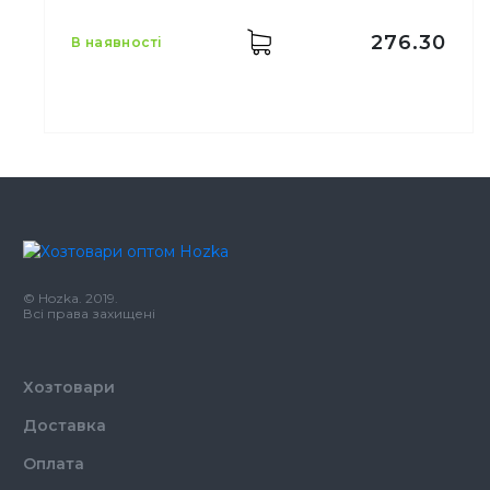
Матеріал
Пластик
276.30
в наявності
Колір
Прозорий
Розмір
21 см
Кількість в упаковці
1000,
шт.
Кількість у ящику
12,
шт.
© Hozka. 2019.
Матеріал
Поліпропілен
Всі права захищені
Хозтовари
Доставка
Оплата