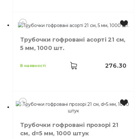
Колір
Чорний
Трубочки гофровані асорті 21 см,
Розмір
21 см
5 мм, 1000 шт.
Ширина
5 мм
Кількість в упаковці
1000,
шт.
Призначення
Трубочки для напоїв
276.30
в наявності
Матеріал
Поліпропілен
Колір
Кольорова
Розмір
21 см, 5 мм
Трубочки гофровані прозорі 21
Кількість в упаковці
1000,
шт.
см, d=5 мм, 1000 штук
Призначення
Трубочки для напоїв