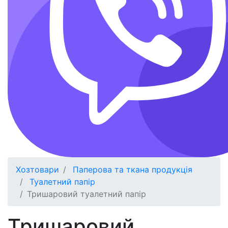
Хозтовари
Паперова та ткана продукція
Туалетний папір
Тришаровий туалетний папір
Тришаровий