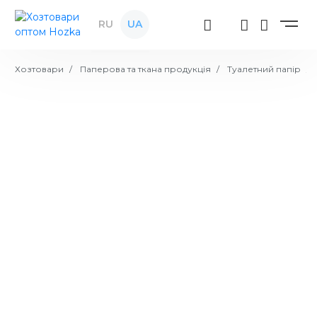
RU
UA
Хозтовари
Паперова та ткана продукція
Туалетний папір
Папір туалетний Київ 63 м