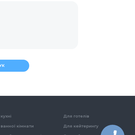
УК
кухні
Для готелів
ванної кімнати
Для кейтерингу