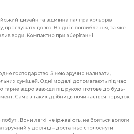
йський дизайн та відмінна палітра кольорів
к
у, прослужать довго. На дні є поглиблення, за яке
злив води. Компактно при зберіганні
ція
жодне господарство. З нею зручно наливати,
ори
ельних сумішей. Одні моделі допомагають під час
ка
о гарне відро завжди під рукою і готове до будь-
момент. Саме з таких дрібниць починається порядок
буті. Вони легкі, не іржавіють, не бояться вологи
 зручний у догляді – достатньо сполоснути, і