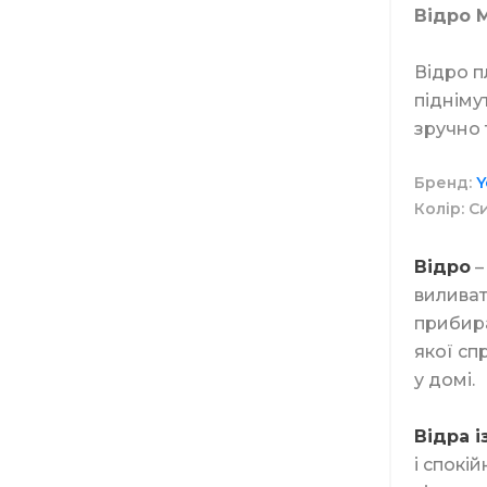
Відро 
Відро п
Засоби 
Віники
підніму
зручно 
Миючі з
Бренд
Y
Диспенс
Колір
С
Відро
–
Засоби д
виливат
Відра
прибира
якої сп
у домі.
Витратн
Відра і
і спокі