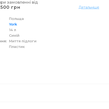
при замовленні від
1500 грн
Детальніше
а рідкі засоби
ідлоги
у
р
ові
Польща
York
14 л
 унітазу
Синій
ння
Миття підлоги
Пластик
елярський
вих склянок
кі