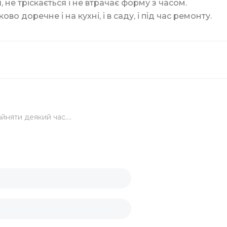
не тріскається і не втрачає форму з часом.
ги
о доречне і на кухні, і в саду, і під час ремонту.
ку
йняти деякий час....
лів
ртів