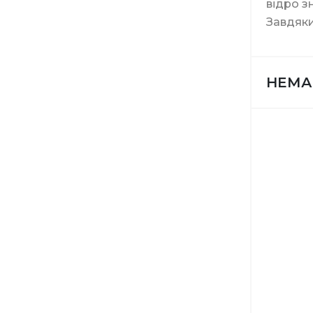
відро з
Інструме
Завдяки
НЕМА