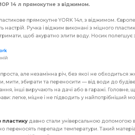
MOP 14 л прямокутне з віджимом.
ластикове прямокутне YORK 14л, з віджимом. Європе
для прання
Скріпки та кнопки
Тримач для скляно
ть настрій. Ручка і віджим виконані з міцного пластик
тримати, щоб акуратно злити воду. Носик полегшує 
асоби
Штемпельна продук
ork
ери
Мішалки для кави
иній
 проста, але незамінна річ, без якої не обходиться 
ля дезінфекції
Маркери та корект
и, мити, збирати та переносити — від води до будів
Пластикова упаков
ння, інші виручають на дачі або в гаражі. Головне, щ
рави: легке, міцне і не підводить у найпотрібніший 
Батарейки та ЗП
ики
Контейнери для їжі
з пластику
давно стали універсальною допомогою в по
йно переносять перепади температури. Такий матеріал