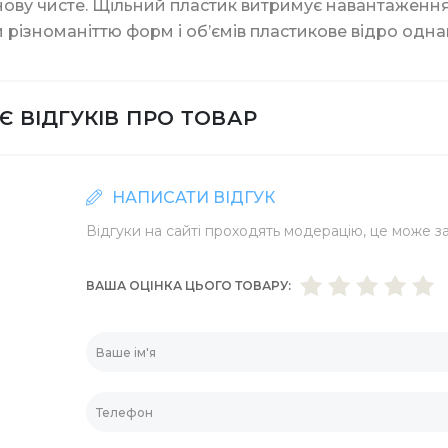
нову чисте. Щільний пластик витримує навантаження, 
нти та знаряддя
Контейнери із фоль
 різноманіттю форм і об’ємів пластикове відро однаков
Шпажки для шашли
Є ВІДГУКІВ ПРО ТОВАР
Соломинки
НАПИСАТИ ВІДГУК
Відгуки на сайті проходять модерацію, це може за
ВАША ОЦІНКА ЦЬОГО ТОВАРУ
Мішалки для коктей
Прикраси для десе