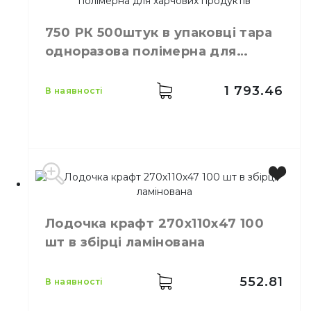
Виробник
Україна
Колір
Коричневий
750 РК 500штук в упаковці тара
Розмір
143х85х40
одноразова полімерна для
Висота
40 мм
харчових продуктів
Довжина
143 мм
Ширина
85 мм
1 793.46
в наявності
Кількість в упаковці
100,
шт.
Матеріал
Картон
Виробник
Україна
Колір
Прозорий
Лодочка крафт 270х110х47 100
Кількість в упаковці
500,
шт.
шт в збірці ламінована
Матеріал
Пластик
552.81
в наявності