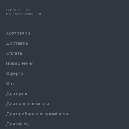
Кількість в упаковці
100,
шт.
Кількість у ящику
20,
шт.
© Hozka. 2019.
Матеріал
Пластик
Всі права захищені
Хозтовари
Доставка
Оплата
Повернення
Оферта
Опт
Для кухні
Для ванної кімнати
Для прибирання приміщень
Для офісу