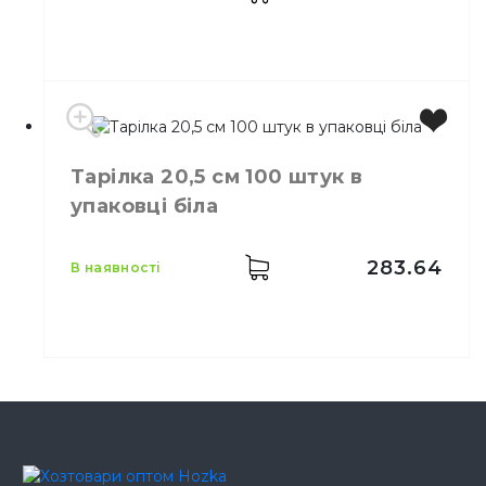
Виробник
Україна
Тарілка 20,5 см 100 штук в
Колір
Коричневий
упаковці біла
Розмір
143х85х40
Висота
40 мм
Довжина
143 мм
283.64
в наявності
Ширина
85 мм
Кількість в упаковці
100,
шт.
Матеріал
Ламінат
Колір
Білий
Розмір
20,5 см