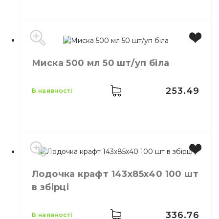
Виробник
Україна
Миска 500 мл 50 шт/уп біла
Колір
Коричневий
Розмір
270х110х47
Висота
47 мм
253.49
в наявності
Довжина
270 мм
Ширина
110 мм
Кількість в упаковці
100,
шт.
Матеріал
Ламінат
Місткість
500 мл
Лодочка крафт 143х85х40 100 шт
Колір
Білий
в збірці
Кількість в упаковці
50,
шт.
Кількість у ящику
40,
шт.
Матеріал
Пластик
336.76
в наявності