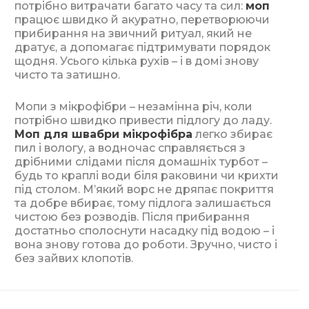
потрібно витрачати багато часу та сил:
моп
працює швидко й акуратно, перетворюючи
прибирання на звичний ритуал, який не
дратує, а допомагає підтримувати порядок
щодня. Усього кілька рухів – і в домі знову
чисто та затишно.
Мопи з мікрофібри – незамінна річ, коли
потрібно швидко привести підлогу до ладу.
Моп для швабри мікрофібра
легко збирає
пил і вологу, а водночас справляється з
дрібними слідами після домашніх турбот –
будь то краплі води біля раковини чи крихти
під столом. М’який ворс не дряпає покриття
та добре вбирає, тому підлога залишається
чистою без розводів. Після прибирання
достатньо сполоснути насадку під водою – і
вона знову готова до роботи. Зручно, чисто і
без зайвих клопотів.