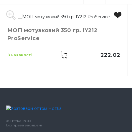
МОП мотузковий 350 гр. IY212
ProService
222.02
в наявності
Виробник
Україна
Бренд
PROservice
Місткість
350 гр
Призначення
Миття підлоги
© Hozka. 2019.
Всі права захищені