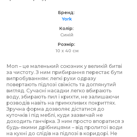
Бренд
York
Колір
Синій
Розмір
10 х 40 см
Моп – це маленький союзник у великій битві
за чистоту. З ним прибирання перестає бути
випробуванням: легкі рухи одразу
повертають підлозі свіжість та доглянутий
вигляд. Сучасні насадки легко вбирають
воду, збирають пил і крихти, не залишаючи
розводів навіть на примхливих покриттях.
Зручна форма дозволяє дістатися до
куточків і під меблі, куди зазвичай не
доходить ганчірка. З ним просто впоратися з
будь-якими дрібницями – від пролитої води
на кухні до слідів на підлозі в коридорі. Не