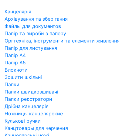
Канцелярія
Архівування та зберігання
Файлы для документов
Папір та вироби з паперу
Оргтехніка, інструменти та елементи живлення
Папір для листування
Папір А4
Папір А5
Блокноти
Зошити шкільні
Папки
Папки швидкозшивачі
Папки реєстратори
Дрібна канцелярія
Ножницы канцелярские
Кулькові ручки
Канцтовары для черчения
Канцелярські ножі