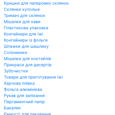
Кришки для паперових склянок
Склянки купольні
Тримач для склянок
Мішалки для кави
Пластикова упаковка
Контейнери для їжі
Контейнери із фольги
Шпажки для шашлику
Соломинки
Мішалки для коктейлів
Прикраси для десертів
Зубочистки
Товари для приготування їжі
Харчова плівка
Фольга алюмінієва
Рукав для запікання
Пергаментний папір
Бакалея
Ємності для пакування