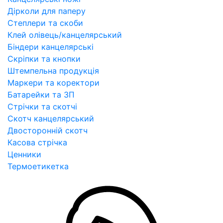
Дірколи для паперу
Степлери та скоби
Клей олівець/канцелярський
Біндери канцелярські
Скріпки та кнопки
Штемпельна продукція
Маркери та коректори
Батарейки та ЗП
Стрічки та скотчі
Скотч канцелярський
Двосторонній скотч
Касова стрічка
Ценники
Термоетикетка