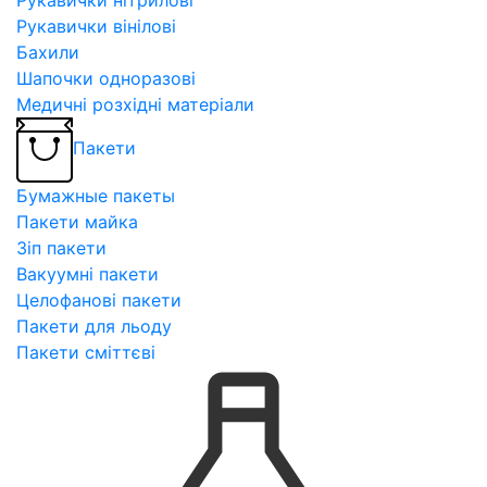
Рукавички вінілові
Бахили
Шапочки одноразові
Медичні розхідні матеріали
Пакети
Бумажные пакеты
Пакети майка
Зіп пакети
Вакуумні пакети
Целофанові пакети
Пакети для льоду
Пакети сміттєві