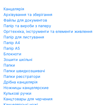
Канцелярія
Архівування та зберігання
Файлы для документов
Папір та вироби з паперу
Оргтехніка, інструменти та елементи живлення
Папір для листування
Папір А4
Папір А5
Блокноти
Зошити шкільні
Папки
Папки швидкозшивачі
Папки реєстратори
Дрібна канцелярія
Ножницы канцелярские
Кулькові ручки
Канцтовары для черчения
Канцелярські ножі