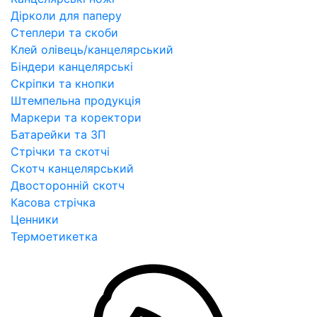
Дірколи для паперу
Степлери та скоби
Клей олівець/канцелярський
Біндери канцелярські
Скріпки та кнопки
Штемпельна продукція
Маркери та коректори
Батарейки та ЗП
Стрічки та скотчі
Скотч канцелярський
Двосторонній скотч
Касова стрічка
Ценники
Термоетикетка