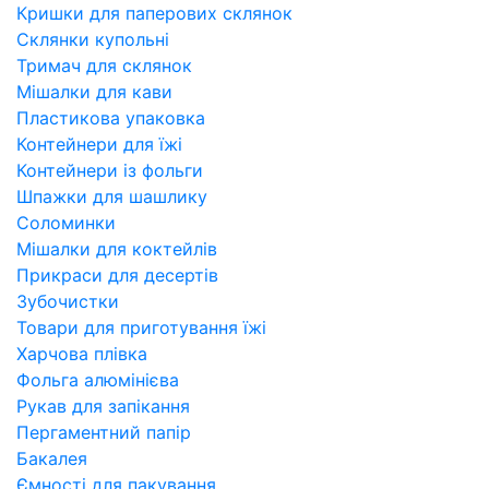
Кришки для паперових склянок
Склянки купольні
Тримач для склянок
Мішалки для кави
Пластикова упаковка
Контейнери для їжі
Контейнери із фольги
Шпажки для шашлику
Соломинки
Мішалки для коктейлів
Прикраси для десертів
Зубочистки
Товари для приготування їжі
Харчова плівка
Фольга алюмінієва
Рукав для запікання
Пергаментний папір
Бакалея
Ємності для пакування