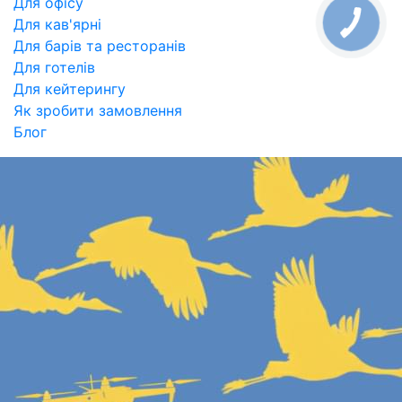
Для офісу
Для кав'ярні
Для барів та ресторанів
Для готелів
Для кейтерингу
Як зробити замовлення
Блог