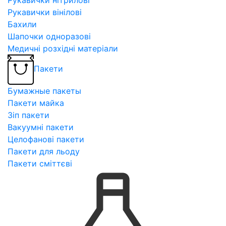
Рукавички вінілові
Бахили
Шапочки одноразові
Медичні розхідні матеріали
Пакети
Бумажные пакеты
Пакети майка
Зіп пакети
Вакуумні пакети
Целофанові пакети
Пакети для льоду
Пакети сміттєві