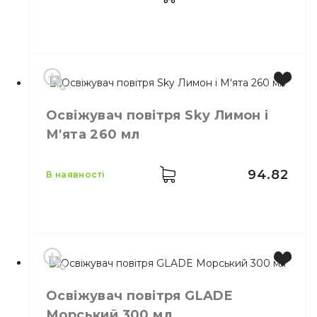
Призначення
Ароматизація повітря
Тип
Спрей
Виробник
Польща
Освіжувач повітря Sky Лимон і
Бренд
АIR WICK
М'ята 260 мл
Місткість
250 мл
Призначення
Ароматизація повітря
Тип
Спрей
94.82
в наявності
Місткість
260 мл
Освіжувач повітря GLADE
Морський 300 мл