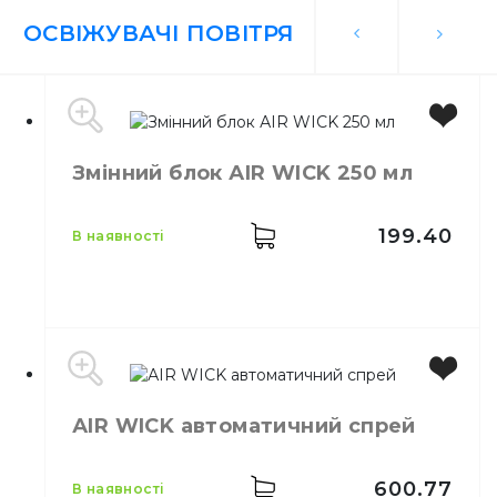
ОСВІЖУВАЧІ ПОВІТРЯ
Змінний блок АIR WICK 250 мл
199.40
в наявності
Виробник
Польща
АIR WICK автоматичний спрей
Бренд
АIR WICK
Місткість
250 мл
Кількість у ящику
6,
шт.
600.77
в наявності