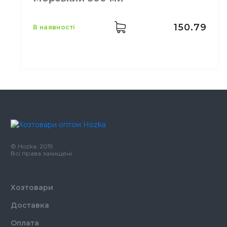
150.79
в наявності
Виробник
Johnson
Бренд
GLADE
Місткість
300 мл
Для довготривалого запаху
Призначення
© Hozka. 2019.
чистоти
Всі права захищені
Тип
Аэрозоль
Хозтовари
Доставка
Оплата