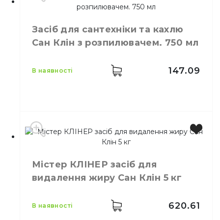
Виробник
Україна
Бренд
Сан Клін
Засіб для сантехніки та кахлю
Місткість
750 мл
Сан Клін з розпилювачем. 750 мл
Кількість у ящику
12,
шт.
Призначення
Засіб для чищення
Тип
Рідина
147.09
в наявності
Виробник
Україна
Містер КЛІНЕР засіб для
Бренд
Сан Клін
видалення жиру Сан Клін 5 кг
Місткість
750 мл
Кількість у ящику
12,
шт.
Призначення
Засіб для чищення
620.61
в наявності