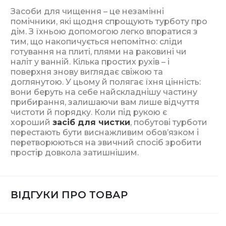
Засоби для чищення – це незамінні
помічники, які щодня спрощують турботу про
дім. З їхньою допомогою легко впоратися з
тим, що накопичується непомітно: сліди
готування на плиті, плями на раковині чи
наліт у ванній. Кілька простих рухів – і
поверхня знову виглядає свіжою та
доглянутою. У цьому й полягає їхня цінність:
вони беруть на себе найскладнішу частину
прибирання, залишаючи вам лише відчуття
чистоти й порядку. Коли під рукою є
хороший
засіб для чистки
, побутові турботи
перестають бути виснажливим обов’язком і
перетворюються на звичний спосіб зробити
простір довкола затишнішим.
ВІДГУКИ ПРО ТОВАР