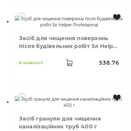
Виробник
Unilever
Засіб для чищення поверхонь
Бренд
CIF
після будівельних робіт 5л Helper
Місткість
500 мл
Professional
Кількість у ящику
16,
шт.
Призначення
Засіб для чищення
538.76
в наявності
Виробник
Україна
Бренд
HELPER
Засіб гранули для чищення
Місткість
5 л
каналізаційних труб 400 г