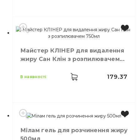
Виробник
Україна
Бренд
Сан Клін
Майстер КЛІНЕР для видалення
Місткість
5 кг
жиру Сан Клін з розпилювачем
Кількість у ящику
1,
шт.
750мл
Призначення
Засіб для чищення
179.37
в наявності
Мілам гель для розчинення жиру
Виробник
Україна
500мл
Бренд
Сан Клін