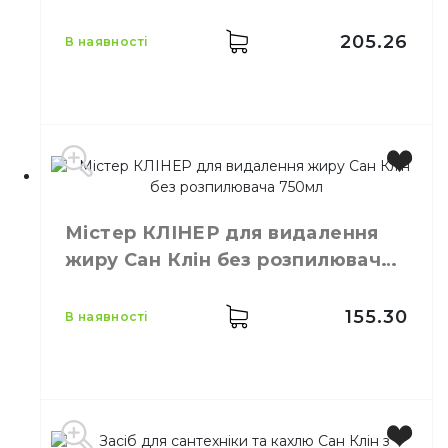
205.26
в наявності
Виробник
Польща
Місткість
400 г
Містер КЛІНЕР для видалення
жиру Сан Клін без розпилювача
750мл
155.30
в наявності