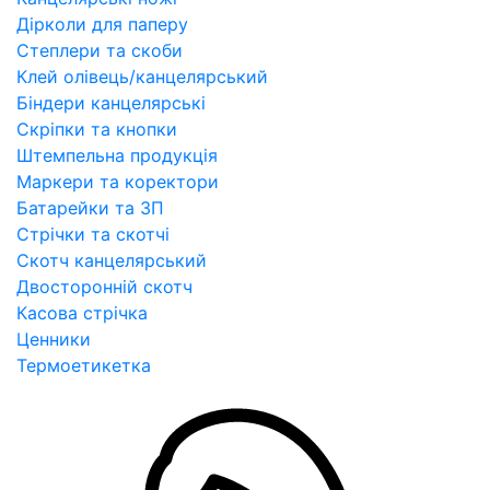
Дірколи для паперу
Степлери та скоби
Клей олівець/канцелярський
Біндери канцелярські
Скріпки та кнопки
Штемпельна продукція
Маркери та коректори
Батарейки та ЗП
Стрічки та скотчі
Скотч канцелярський
Двосторонній скотч
Касова стрічка
Ценники
Термоетикетка