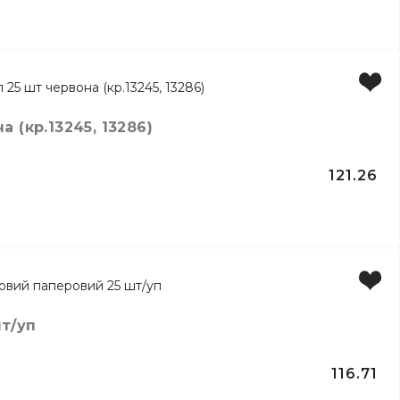
ртів
 (кр.13245, 13286)
121.26
т/уп
116.71