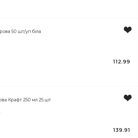
112.99
лів
т
139.91