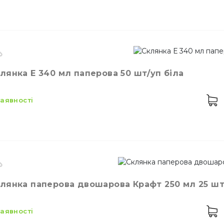
робник
Україна
лянка Е 340 мл паперова 50 шт/уп біла
Соломинки
сткість
450 мл
лір
Червоний
 наявності
лькість в упаковці
25,
шт.
теріал
Картон
Мішалки для коктей
сткість
340 мл
лянка паперова двошарова Крафт 250 мл 25 ш
лір
Білий
лькість в упаковці
50,
шт.
 наявності
лькість у ящику
40,
шт.
изначення
Склянка одноразова паперова