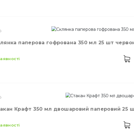
Прикраси для десе
теріал
Паперовий
робник
Україна
лянка паперова гофрована 350 мл 25 шт червона
сткість
250 мл
Зубочистки
лір
Коричневий
 наявності
лькість в упаковці
25,
шт.
теріал
Картон ламінований
робник
Україна
акан Крафт 350 мл двошаровий паперовий 25 ш
сткість
350 мл
лір
Червоний
 наявності
лькість в упаковці
25,
шт.
теріал
Картон