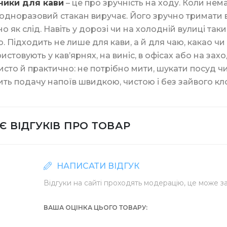
чики для кави
– це про зручність на ходу. Коли немає
 одноразовий стакан виручає. Його зручно тримати в р
о як слід. Навіть у дорозі чи на холодній вулиці таки
. Підходить не лише для кави, а й для чаю, какао чи
ристовують у кав’ярнях, на виніс, в офісах або на захо
 для унітазу
ля чищення кухні
ля льоду
а ажурна
Засоби для ванної
Степлери та скоби
анцелярія
Склянки для кави
исто й практично: не потрібно мити, шукати посуд чи
ть подачу напоїв швидкою, чистою і без зайвого кл
Є ВІДГУКІВ ПРО ТОВАР
уалетний Джамбо
для очищення
міттєві
для готелю
Клей олівець/канц
та скотчі
Кришки для паперо
НАПИСАТИ ВІДГУК
Відгуки на сайті проходять модерацію, це може за
ВАША ОЦІНКА ЦЬОГО ТОВАРУ
алетний в листах
ля туалету та ванної кімнати
Біндери канцелярсь
Склянки купольні