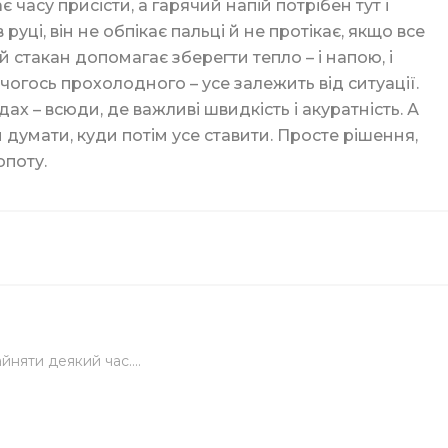
 часу присісти, а гарячий напій потрібен тут і
уці, він не обпікає пальці й не протікає, якщо все
й стакан допомагає зберегти тепло – і напою, і
 чогось прохолодного – усе залежить від ситуації.
дах – всюди, де важливі швидкість і акуратність. А
 думати, куди потім усе ставити. Просте рішення,
опоту.
елярський
вих склянок
йняти деякий час....
кі