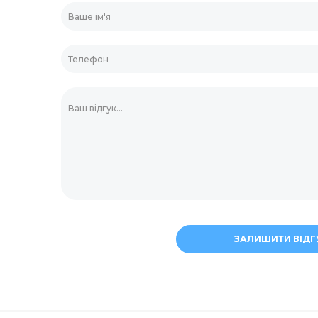
для прання
Скріпки та кнопки
Тримач для скляно
асоби
Штемпельна продук
ери
Мішалки для кави
ЗАЛИШИТИ ВІДГ
ля дезінфекції
Маркери та корект
Пластикова упаков