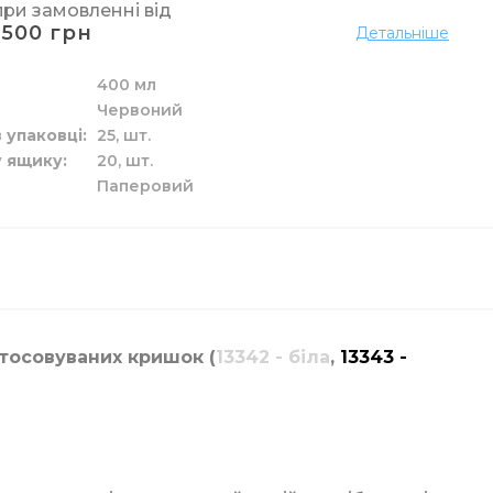
при замовленні від
1500 грн
Детальніше
400 мл
Червоний
лизни
я труб
перових рушників
м
рання
рчения
в упаковці
25,
шт.
 у ящику
20,
шт.
Паперовий
а рідкі засоби
ідлоги
у
р
ові
тосовуваних кришок (
13342 - біла
,
13343 -
 унітазу