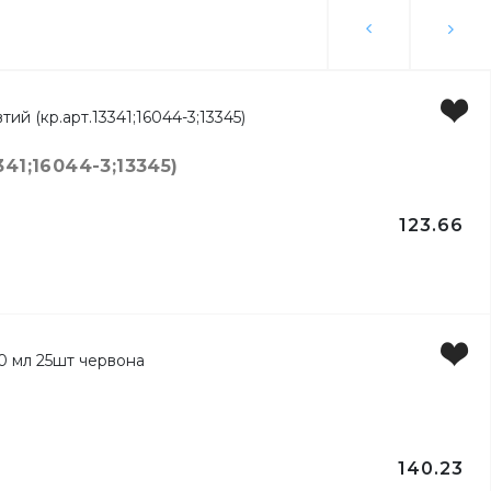
41;16044-3;13345)
123.66
ги
140.23
ку