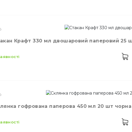
сткість
350 мл
акан Крафт 330 мл двошаровий паперовий 25 ш
лір
Коричневий
лькість в упаковці
25,
шт.
 наявності
робник
Україна
лянка гофрована паперова 450 мл 20 шт чорна (
сткість
330 мл
лір
Коричневий
 наявності
лькість в упаковці
25,
шт.
теріал
Ламінат