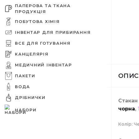
ПАПЕРОВА ТА ТКАНА
ПРОДУКЦІЯ
ПОБУТОВА ХІМІЯ
ІНВЕНТАР ДЛЯ ПРИБИРАННЯ
Дезінфе
Паперов
Tork про
Ємності 
Оргтехні
Бахили
Зіп паке
Шпажки 
Захисні 
живленн
ВСЕ ДЛЯ ГОТУВАННЯ
КАНЦЕЛЯРІЯ
МЕДИЧНИЙ ІНВЕНТАР
ОПИС
ПАКЕТИ
Шампунь
Вафельн
Освіжува
Ємності 
Шапочки
Вакуумні
Прикрас
ВОДА
Єршики д
Папір дл
ДРІБНИЧКИ
Стакан
чорна
,
НАБОРИ
Колір
Ч
Крем для
Туалетни
Засоби 
Підложка
Медичні 
Целофан
Мішалки 
Совки
Папки