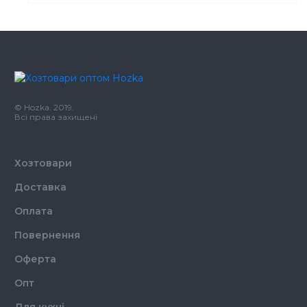
Колір
Чорний
Розмір
21 см
Ширина
5 мм
Кількість в упаковці
1000,
шт.
© Hozka. 2019.
Призначення
Трубочки для напоїв
Всі права захищені
Матеріал
Поліпропілен
Хозтовари
Доставка
Оплата
Повернення
Оферта
Опт