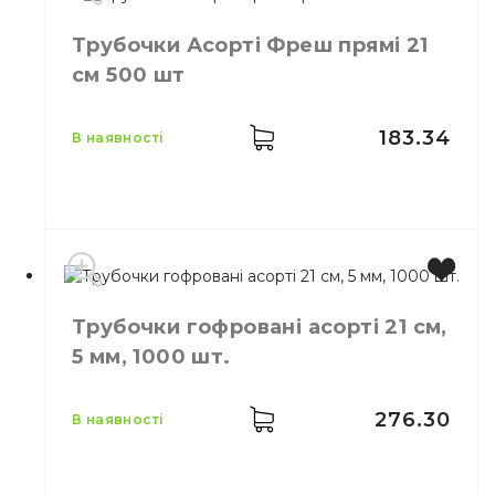
Трубочки Асорті Фреш прямі 21
см 500 шт
183.34
в наявності
Розмір
21 см
Трубочки гофровані асорті 21 см,
Кількість в упаковці
500,
шт.
5 мм, 1000 шт.
Кількість у ящику
14,
шт.
Призначення
Трубочки для напоїв
Матеріал
Пластик
276.30
в наявності