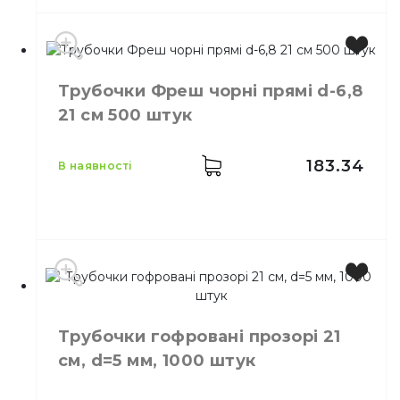
Колір
Кольорова
Трубочки Фреш чорні прямі d-6,8
Розмір
21 см, 5 мм
21 см 500 штук
Кількість в упаковці
1000,
шт.
Призначення
Трубочки для напоїв
Матеріал
Пластик
183.34
в наявності
Колір
Чорний
Розмір
21 см
Трубочки гофровані прозорі 21
Кількість в упаковці
500,
шт.
см, d=5 мм, 1000 штук
Кількість у ящику
14,
шт.
Матеріал
Пластик