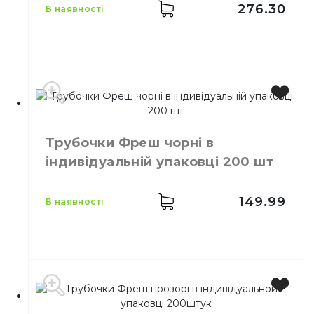
276.30
в наявності
Колір
Прозорий
Розмір
21 см
Трубочки Фреш чорні в
Кількість в упаковці
1000,
шт.
індивідуальній упаковці 200 шт
Кількість у ящику
12,
шт.
Матеріал
Поліпропілен
149.99
в наявності
Колір
Чорний