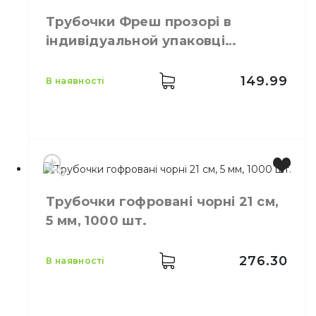
Кількість в
200,
шт.
Трубочки Фреш прозорі в
упаковці
індивідуальной упаковці
Кількість у ящику
25,
шт.
200штук
Матеріал
Пластик
В індивідуальной
149.99
в наявності
Властивості
упаковці
Трубочки гофровані чорні 21 см,
Колір
Прозорий
5 мм, 1000 шт.
Кількість в
200,
шт.
упаковці
Призначення
Трубочки для напоїв
276.30
в наявності
Матеріал
Пластик
В індивідуальной
Властивості
упаковці