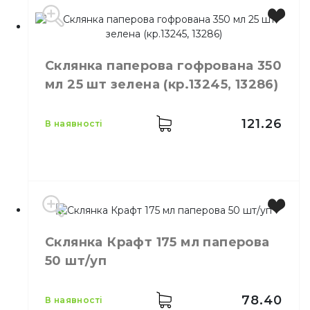
Місткість
180 мл
Колір
Прозорий
Склянка паперова гофрована 350
Кількість в упаковці
100,
шт.
мл 25 шт зелена (кр.13245, 13286)
Матеріал
Пластик
121.26
в наявності
Виробник
Україна
Склянка Крафт 175 мл паперова
Місткість
350 мл
50 шт/уп
Колір
Зелений
Кількість в упаковці
25,
шт.
Матеріал
Картон
78.40
в наявності