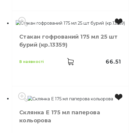
Виробник
Україна
Стакан гофрований 175 мл 25 шт
Місткість
110 мл
бурий (кр.13359)
Колір
Чорний
Кількість в упаковці
25,
шт.
Матеріал
Картон
66.51
в наявності
Виробник
Україна
Склянка Е 175 мл паперова
Місткість
175 мл
кольорова
Колір
Бурий
Кількість в упаковці
25,
шт.