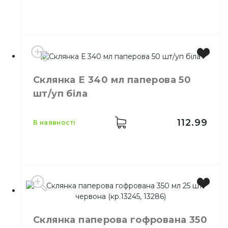
Місткість
175 мл
Склянка Е 340 мл паперова 50
Колір
Коричневий
шт/уп біла
Кількість в
50,
шт.
упаковці
Кількість у
112.99
54,
шт.
в наявності
ящику
Склянка Крафт 175 мл
Призначення
паперова 50 шт/уп
Матеріал
Паперовий
Місткість
340 мл
Колір
Білий
Склянка паперова гофрована 350
Кількість в