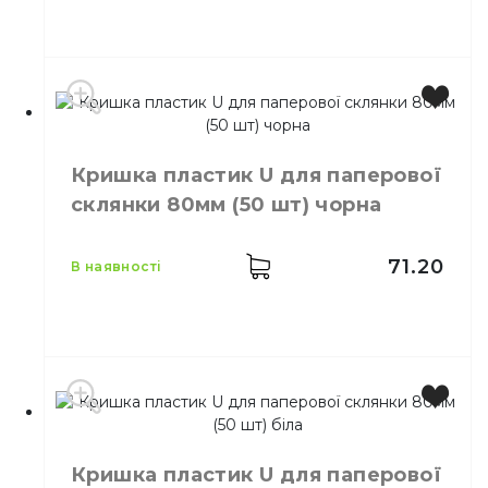
Колір
Кольорова
Розмір
80
Кількість в
50,
шт.
упаковці
Кількість у
Кришка пластик U для паперової
50,
шт.
ящику
склянки 80мм (50 шт) чорна
Кришки пластикові для
Призначення
одноразових склянок
71.20
Матеріал
Пластик
в наявності
Колір
Чорний
Кришка пластик U для паперової
Розмір
80