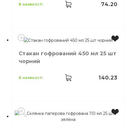
Матеріал
Картон
74.20
в наявності
Стакан гофрований 450 мл 25 шт
Місткість
175 мл
чорний
Колір
Кольоровий
Кількість в
50,
шт.
упаковці
140.23
в наявності
Кількість у
56,
шт.
ящику
Склянка одноразова
Призначення
паперова
Матеріал
Паперовий
Виробник
Україна