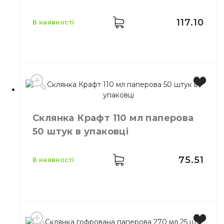
Кількість в упаковці
25,
шт.
Матеріал
Паперовий
117.10
в наявності
Місткість
340 мл
Колір
Кольоровий
Склянка Крафт 110 мл паперова
Кількість в
50,
шт.
50 штук в упаковці
упаковці
Кількість у
40,
шт.
ящику
75.51
в наявності
Склянка одноразова
Призначення
паперова
Матеріал
Паперовий