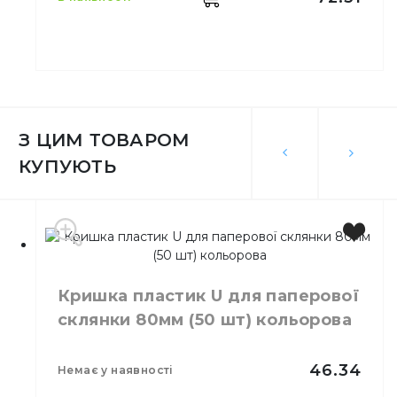
Виробник
Україна
З ЦИМ ТОВАРОМ
Місткість
175 мл
КУПУЮТЬ
Колір
Зелений
Кількість в упаковці
25,
шт.
Кришка пластик U для паперової
склянки 80мм (50 шт) кольорова
46.34
немає у наявності