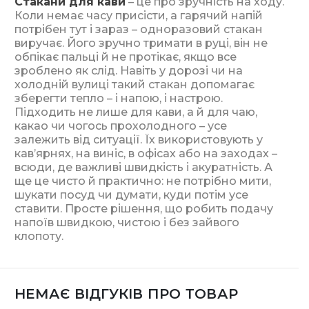
Стакани для кави
– це про зручність на ходу.
Коли немає часу присісти, а гарячий напій
потрібен тут і зараз – одноразовий стакан
виручає. Його зручно тримати в руці, він не
обпікає пальці й не протікає, якщо все
зроблено як слід. Навіть у дорозі чи на
холодній вулиці такий стакан допомагає
зберегти тепло – і напою, і настрою.
Підходить не лише для кави, а й для чаю,
какао чи чогось прохолодного – усе
залежить від ситуації. Їх використовують у
кав’ярнях, на виніс, в офісах або на заходах –
всюди, де важливі швидкість і акуратність. А
ще це чисто й практично: не потрібно мити,
шукати посуд чи думати, куди потім усе
ставити. Просте рішення, що робить подачу
напоїв швидкою, чистою і без зайвого
клопоту.
НЕМАЄ ВІДГУКІВ ПРО ТОВАР