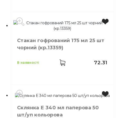
Місткість
110 мл
Кількість в упаковці
25,
шт.
Стакан гофрований 175 мл 25 шт
Кількість у ящику
20,
шт.
чорний (кр.13359)
Матеріал
Паперовий
72.31
в наявності
Виробник
Україна
Склянка Е 340 мл паперова 50
Місткість
175 мл
шт/уп кольорова
Колір
Чорний