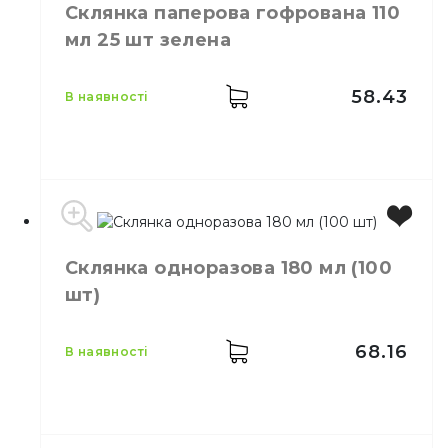
Місткість
450 мл
Склянка паперова гофрована 110
Колір
Чорний
мл 25 шт зелена
Кількість в упаковці
25,
шт.
Матеріал
Картон
58.43
в наявності
Виробник
Україна
Склянка одноразова 180 мл (100
Місткість
110 мл
шт)
Колір
Зелений
Кількість в упаковці
25,
шт.
Матеріал
Картон
68.16
в наявності