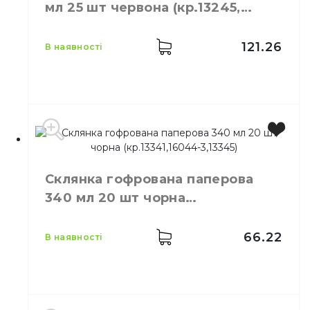
50,
шт.
мл 25 шт червона (кр.13245,
упаковці
13286)
Кількість у
40,
шт.
ящику
121.26
в наявності
Склянка одноразова
Призначення
паперова
Матеріал
Паперовий
Виробник
Україна
Місткість
350 мл
Склянка гофрована паперова
Колір
Червоний
340 мл 20 шт чорна
Кількість в упаковці
25,
шт.
(кр.13341,16044-3,13345)
Матеріал
Картон
66.22
в наявності