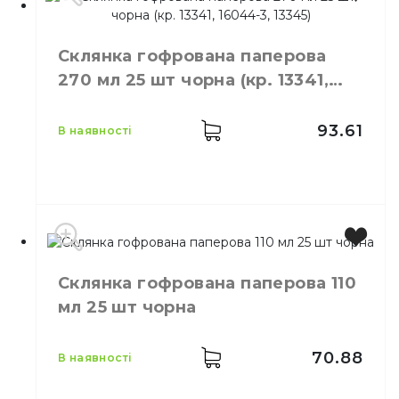
Місткість
110 мл
Колір
Коричневий
Склянка гофрована паперова
Кількість в
25,
шт.
270 мл 25 шт чорна (кр. 13341,
упаковці
16044-3, 13345)
Склянка Крафт 110 мл
Призначення
паперова 50 шт/уп
93.61
в наявності
Матеріал
Паперовий
Виробник
Україна
Склянка гофрована паперова 110
Місткість
270 мл
мл 25 шт чорна
Колір
Чорний
Кількість в упаковці
25,
шт.
Матеріал
Картон
70.88
в наявності