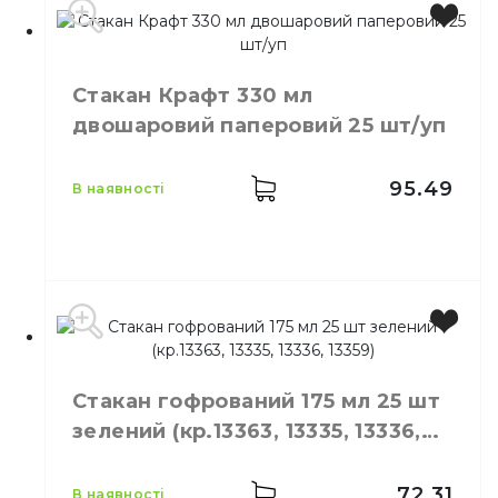
Виробник
Україна
Місткість
340 мл
Стакан Крафт 330 мл
Колір
Чорний
двошаровий паперовий 25 шт/уп
Кількість в упаковці
20,
шт.
Матеріал
Картон
95.49
в наявності
Місткість
330 мл
Колір
Бурий
Стакан гофрований 175 мл 25 шт
Кількість шарів
2
зелений (кр.13363, 13335, 13336,
Кількість в упаковці
25,
шт.
13359)
Матеріал
Паперовий
72.31
в наявності