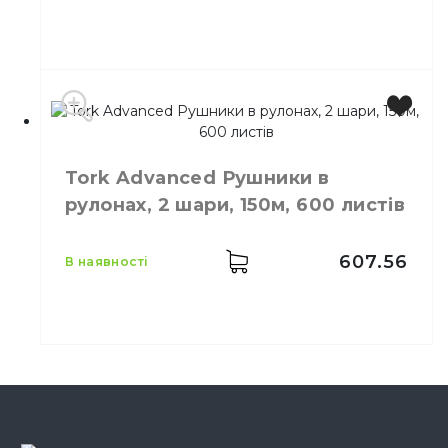
Виробник
Україна
Tork Advanced Рушники в
Бренд
Tork
рулонах, 2 шари, 150м, 600 листів
Місткість
1,0 л
Кількість в упаковці
6,
шт.
607.56
в наявності
Виробник
Україна