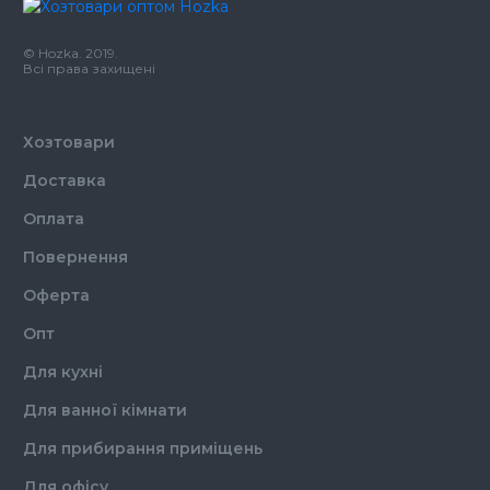
Бренд
Tork
Кількість шарів
2
© Hozka. 2019.
Кількість в упаковці
6,
шт.
Всі права захищені
Хозтовари
Доставка
Оплата
Повернення
Оферта
Опт
Для кухні
Для ванної кімнати
Для прибирання приміщень
Для офісу