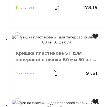
Матеріал
Пластик
178.15
в наявності
Виробник
Україна
Колір
Прозорий
Кришка пластикова ST для
Кількість в упаковці
100,
шт.
паперової склянки 80 мм 50 шт
Матеріал
Пластик
біла
Тип
З отвором
91.61
в наявності