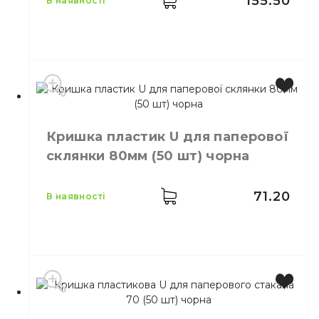
155.50
в наявності
Виробник
Китай
Колір
Білий
Кришка пластик U для паперової
Розмір
D=80 мм
склянки 80мм (50 шт) чорна
Кількість в упаковці
50,
шт.
71.20
в наявності