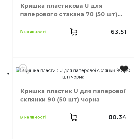
Колір
Чорний
Кришка пластикова U для
Розмір
80
паперового стакана 70 (50 шт)
Кількість в
50,
шт.
чорна
упаковці
Кількість у
63.51
в наявності
50,
шт.
ящику
Кришки пластикові для
Призначення
одноразових склянок
Матеріал
Пластик
Колір
Чорний
Розмір
70
Кришка пластик U для паперової
Кількість в упаковці
50,
шт.
склянки 90 (50 шт) чорна
Матеріал
Пластик
80.34
в наявності