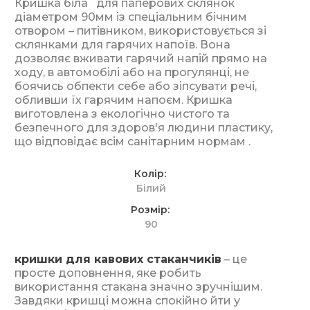
Кришка біла для паперових склянок
діаметром 90мм із спеціальним бічним
отвором – питівником, використовується зі
склянками для гарячих напоїв. Вона
дозволяє вживати гарячий напій прямо на
ходу, в автомобілі або на прогулянці, не
боячись обпекти себе або зіпсувати речі,
обливши їх гарячим напоєм. Кришка
виготовлена ​​з екологічно чистого та
безпечного для здоров'я людини пластику,
що відповідає всім санітарним нормам .
Колір
Білий
Розмір
90
кришки для кавових стаканчиків
– це
просте доповнення, яке робить
використання стакана значно зручнішим.
Завдяки кришці можна спокійно йти у