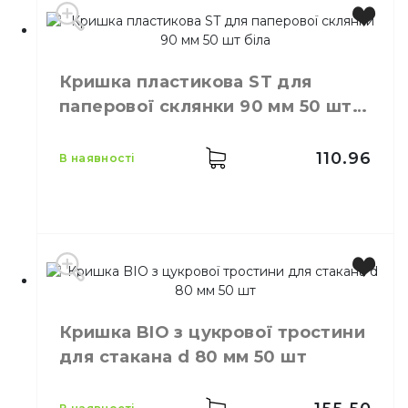
Виробник
Україна
Колір
Чорний
Кришка пластикова ST для
Розмір
D=90 мм
паперової склянки 90 мм 50 шт
Кількість в упаковці
50,
шт.
біла
Матеріал
Пластик
110.96
в наявності
Виробник
Україна
Колір
Білий
Кришка BIO з цукрової тростини
Розмір
D=90 мм
для стакана d 80 мм 50 шт
Кількість в упаковці
50,
шт.
Матеріал
Пластик