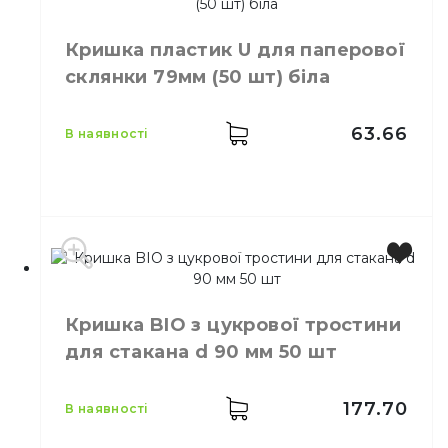
Виробник
Україна
Колір
Білий
Кришка пластик U для паперової
Розмір
D=80 мм
склянки 79мм (50 шт) біла
Кількість в упаковці
50,
шт.
Матеріал
Пластик
63.66
в наявності
Колір
Білий
Кришка BIO з цукрової тростини
Розмір
79
для стакана d 90 мм 50 шт
Кількість в
50,
шт.
упаковці
Кількість у
177.70
в наявності
50,
шт.
ящику
Кришки пластикові для