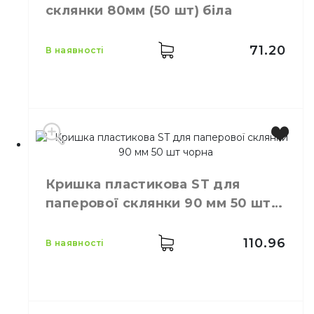
50,
шт.
склянки 80мм (50 шт) біла
упаковці
Кількість у
60,
шт.
ящику
71.20
в наявності
Кришки пластикові для
Призначення
одноразових склянок
Матеріал
Пластик
Колір
Білий
Розмір
80
Кришка пластикова ST для
Кількість в
50,
шт.
паперової склянки 90 мм 50 шт
упаковці
чорна
Кількість у
50,
шт.
ящику
110.96
в наявності
Кришки пластикові для
Призначення
одноразових склянок
Матеріал
Пластик