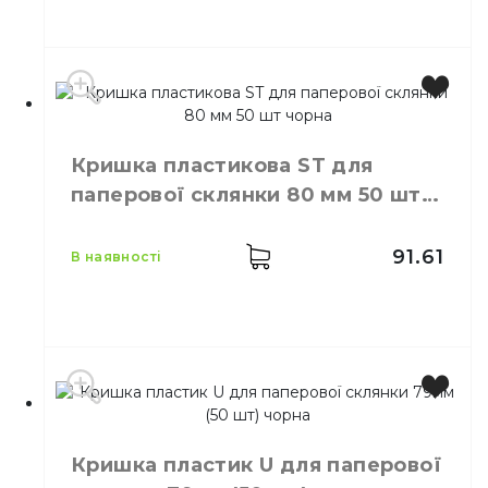
Призначення
одноразових склянок
Матеріал
Пластик
Виробник
Китай
Колір
Білий
Кришка пластикова ST для
Розмір
D=90 мм
паперової склянки 80 мм 50 шт
Кількість в упаковці
50,
шт.
чорна
91.61
в наявності
Виробник
Україна
Колір
Чорний
Кришка пластик U для паперової
Розмір
D=80 мм