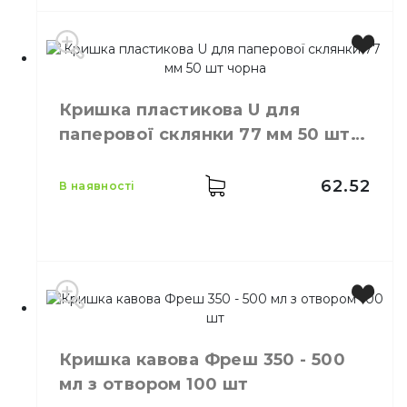
Колір
Чорний
Розмір
90
Кришка пластикова U для
Кількість в
50,
шт.
паперової склянки 77 мм 50 шт
упаковці
чорна
Кількість у
40,
шт.
ящику
62.52
в наявності
Кришки пластикові для
Призначення
одноразових склянок
Матеріал
Пластик
Виробник
Україна
Колір
Чорний
Кришка кавова Фреш 350 - 500
Розмір
D=77 мм
мл з отвором 100 шт
Кількість в упаковці
50,
шт.